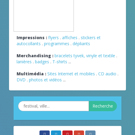
Impressions :
flyers
.
affiches
.
stickers et
autocollants
.
programmes
.
dépliants
Merchandising :
bracelets tyvek, vinyle et textile
.
lanières
.
badges
.
T-shirts
...
Multimédia :
Sites Internet et mobiles
.
CD audio
.
DVD
.
photos et vidéos
...
Recherche