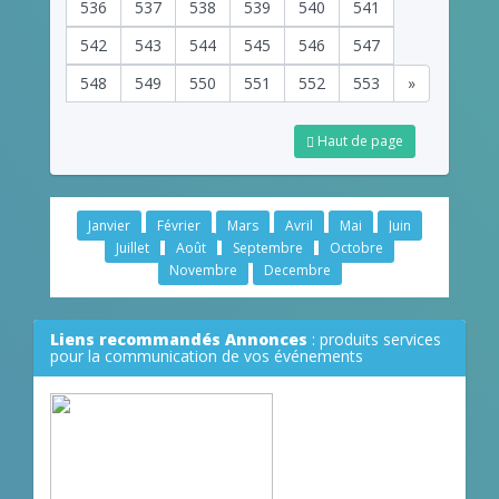
536
537
538
539
540
541
542
543
544
545
546
547
548
549
550
551
552
553
»
Haut de page
Janvier
Février
Mars
Avril
Mai
Juin
Juillet
Août
Septembre
Octobre
Novembre
Decembre
Liens recommandés Annonces
: produits services
pour la communication de vos événements