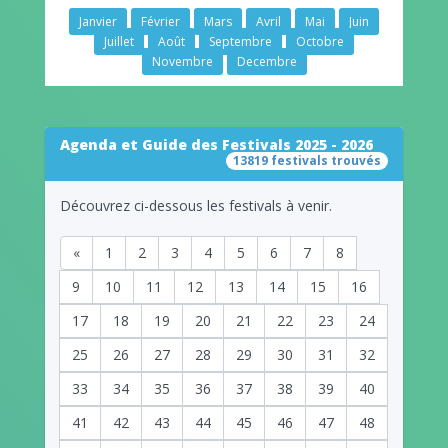
Janvier
Février
Mars
Avril
Mai
Juin
Juillet
Août
Septembre
Octobre
Novembre
Decembre
Agenda et Guide des Festivals 2025 - 2026
13819 festivals trouvés
Découvrez ci-dessous les festivals à venir.
«
1
2
3
4
5
6
7
8
9
10
11
12
13
14
15
16
17
18
19
20
21
22
23
24
25
26
27
28
29
30
31
32
33
34
35
36
37
38
39
40
41
42
43
44
45
46
47
48