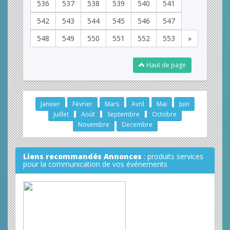
536
537
538
539
540
541
542
543
544
545
546
547
548
549
550
551
552
553
»
Haut de page
Janvier
Février
Mars
Avril
Mai
Juin
Juillet
Août
Septembre
Octobre
Novembre
Decembre
Liens recommandés Annonces
: produits services
pour la communication de vos événements