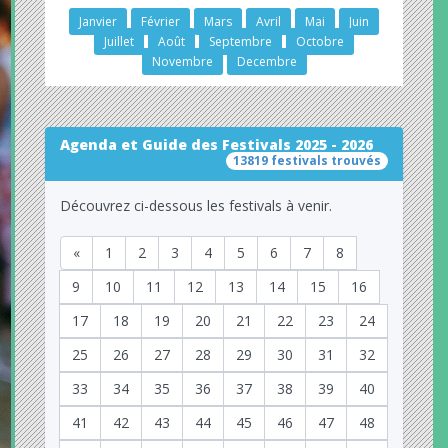
Janvier
Février
Mars
Avril
Mai
Juin
Juillet
Août
Septembre
Octobre
Novembre
Decembre
Agenda et Guide des Festivals 2025 - 2026
13819 festivals trouvés
Découvrez ci-dessous les festivals à venir.
«
1
2
3
4
5
6
7
8
9
10
11
12
13
14
15
16
17
18
19
20
21
22
23
24
25
26
27
28
29
30
31
32
33
34
35
36
37
38
39
40
41
42
43
44
45
46
47
48