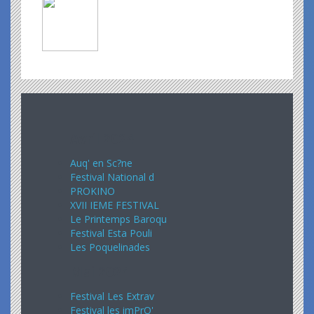
Avril 2024
Auq' en Sc?ne
Festival National d
PROKINO
XVII IEME FESTIVAL
Le Printemps Baroqu
Festival Esta Pouli
Les Poquelinades
Mai 2024
Festival Les Extrav
Festival les imPrO'