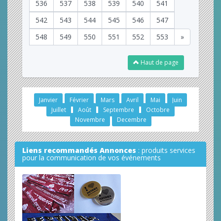
536
537
538
539
540
541
542
543
544
545
546
547
548
549
550
551
552
553
»
Haut de page
Janvier
Février
Mars
Avril
Mai
Juin
Juillet
Août
Septembre
Octobre
Novembre
Decembre
Liens recommandés Annonces
: produits services
pour la communication de vos événements