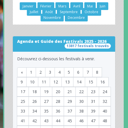
Janvier
Février
Mars
Avril
Mai
Juin
Juillet
Août
Septembre
Octobre
Novembre
Decembre
Agenda et Guide des Festivals 2025 - 2026
13817 festivals trouvés
Découvrez ci-dessous les festivals à venir.
«
1
2
3
4
5
6
7
8
9
10
11
12
13
14
15
16
17
18
19
20
21
22
23
24
25
26
27
28
29
30
31
32
33
34
35
36
37
38
39
40
41
42
43
44
45
46
47
48