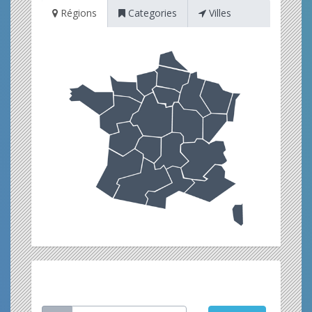
Régions
Categories
Villes
Restez informé