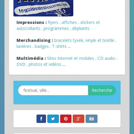
Impressions :
flyers
.
affiches
.
stickers et
autocollants
.
programmes
.
dépliants
Merchandising :
bracelets tyvek, vinyle et textile
.
lanières
.
badges
.
T-shirts
...
Multimédia :
Sites Internet et mobiles
.
CD audio
.
DVD
.
photos et vidéos
...
Recherche