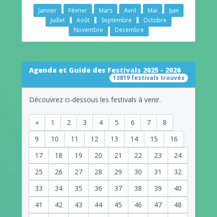
Janvier
Février
Mars
Avril
Mai
Juin
Juillet
Août
Septembre
Octobre
Novembre
Decembre
Agenda et Guide des Festivals 2025 - 2026
13819 festivals trouvés
Découvrez ci-dessous les festivals à venir.
«
1
2
3
4
5
6
7
8
9
10
11
12
13
14
15
16
17
18
19
20
21
22
23
24
25
26
27
28
29
30
31
32
33
34
35
36
37
38
39
40
41
42
43
44
45
46
47
48