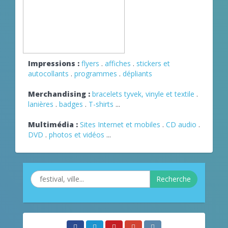
Impressions :
flyers
.
affiches
.
stickers et
autocollants
.
programmes
.
dépliants
Merchandising :
bracelets tyvek, vinyle et textile
.
lanières
.
badges
.
T-shirts
...
Multimédia :
Sites Internet et mobiles
.
CD audio
.
DVD
.
photos et vidéos
...
Recherche