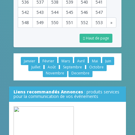
536
537
538
539
540
541
542
543
544
545
546
547
548
549
550
551
552
553
»
Haut de page
Janvier
Février
Mars
Avril
Mai
Juin
Juillet
Août
Septembre
Octobre
Novembre
Decembre
Liens recommandés Annonces
: produits services
pour la communication de vos événements