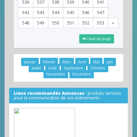
536
537
538
539
540
541
542
543
544
545
546
547
548
549
550
551
552
553
»
Haut de page
Janvier
Février
Mars
Avril
Mai
Juin
Juillet
Août
Septembre
Octobre
Novembre
Decembre
Liens recommandés Annonces
: produits services
pour la communication de vos événements