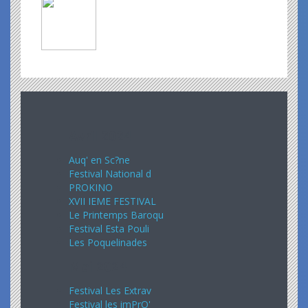
Avril 2024
Auq' en Sc?ne
Festival National d
PROKINO
XVII IEME FESTIVAL
Le Printemps Baroqu
Festival Esta Pouli
Les Poquelinades
Mai 2024
Festival Les Extrav
Festival les imPrO'