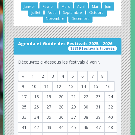
Janvier
Février
Mars
Avril
Mai
Juin
Juillet
Août
Septembre
Octobre
Novembre
Decembre
Agenda et Guide des Festivals 2025 - 2026
13819 festivals trouvés
Découvrez ci-dessous les festivals à venir.
«
1
2
3
4
5
6
7
8
9
10
11
12
13
14
15
16
17
18
19
20
21
22
23
24
25
26
27
28
29
30
31
32
33
34
35
36
37
38
39
40
41
42
43
44
45
46
47
48