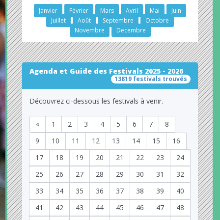
Janvier
Février
Mars
Avril
Mai
Juin
Juillet
Août
Septembre
Octobre
Novembre
Decembre
Agenda et Guide des Festivals 2025 - 2026
13819 festivals trouvés
Découvrez ci-dessous les festivals à venir.
«
1
2
3
4
5
6
7
8
9
10
11
12
13
14
15
16
17
18
19
20
21
22
23
24
25
26
27
28
29
30
31
32
33
34
35
36
37
38
39
40
41
42
43
44
45
46
47
48