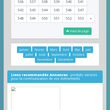
536
537
538
539
540
541
542
543
544
545
546
547
548
549
550
551
552
553
»
Haut de page
Janvier
Février
Mars
Avril
Mai
Juin
Juillet
Août
Septembre
Octobre
Novembre
Decembre
Liens recommandés Annonces
: produits services
pour la communication de vos événements