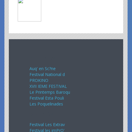
Avril 2024
Auq' en Sc?ne
Festival National d
PROKINO
XVII IEME FESTIVAL
Le Printemps Baroqu
Festival Esta Pouli
Les Poquelinades
Mai 2024
Festival Les Extrav
Festival les imPrO'