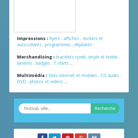
Impressions :
flyers
.
affiches
.
stickers et
autocollants
.
programmes
.
dépliants
Merchandising :
bracelets tyvek, vinyle et textile
.
lanières
.
badges
.
T-shirts
...
Multimédia :
Sites Internet et mobiles
.
CD audio
.
DVD
.
photos et vidéos
...
Recherche