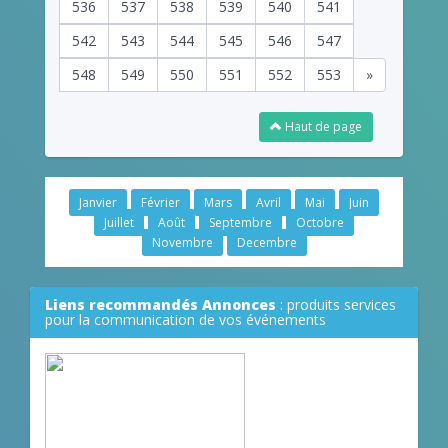
536
537
538
539
540
541
542
543
544
545
546
547
548
549
550
551
552
553
»
Haut de page
Janvier
Février
Mars
Avril
Mai
Juin
Juillet
Août
Septembre
Octobre
Novembre
Decembre
Liens recommandés Annonces
: produits services
pour la communication de vos événements