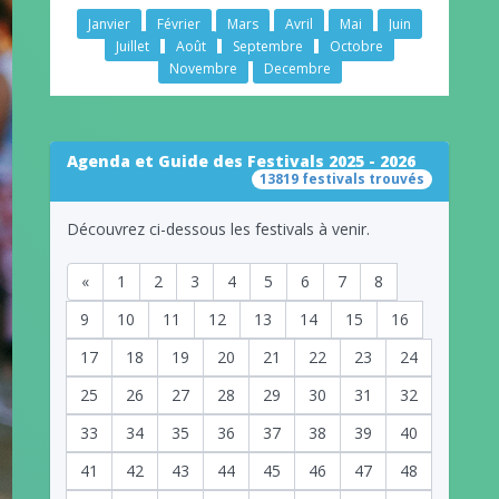
Janvier
Février
Mars
Avril
Mai
Juin
Juillet
Août
Septembre
Octobre
Novembre
Decembre
Agenda et Guide des Festivals 2025 - 2026
13819 festivals trouvés
Découvrez ci-dessous les festivals à venir.
«
1
2
3
4
5
6
7
8
9
10
11
12
13
14
15
16
17
18
19
20
21
22
23
24
25
26
27
28
29
30
31
32
33
34
35
36
37
38
39
40
41
42
43
44
45
46
47
48