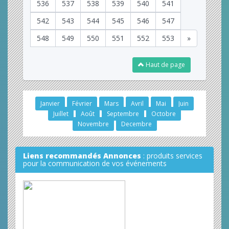
536
537
538
539
540
541
542
543
544
545
546
547
548
549
550
551
552
553
»
Haut de page
Janvier
Février
Mars
Avril
Mai
Juin
Juillet
Août
Septembre
Octobre
Novembre
Decembre
Liens recommandés Annonces
: produits services
pour la communication de vos événements