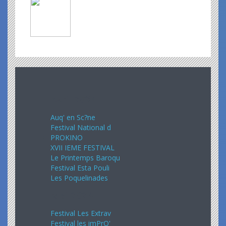
Avril 2024
Auq' en Sc?ne
Festival National d
PROKINO
XVII IEME FESTIVAL
Le Printemps Baroqu
Festival Esta Pouli
Les Poquelinades
Mai 2024
Festival Les Extrav
Festival les imPrO'