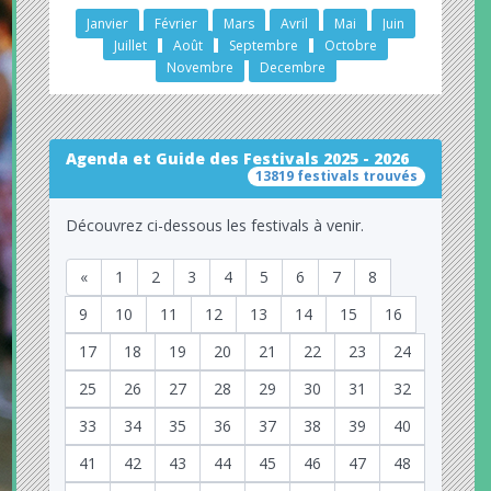
Janvier
Février
Mars
Avril
Mai
Juin
Juillet
Août
Septembre
Octobre
Novembre
Decembre
Agenda et Guide des Festivals 2025 - 2026
13819 festivals trouvés
Découvrez ci-dessous les festivals à venir.
«
1
2
3
4
5
6
7
8
9
10
11
12
13
14
15
16
17
18
19
20
21
22
23
24
25
26
27
28
29
30
31
32
33
34
35
36
37
38
39
40
41
42
43
44
45
46
47
48