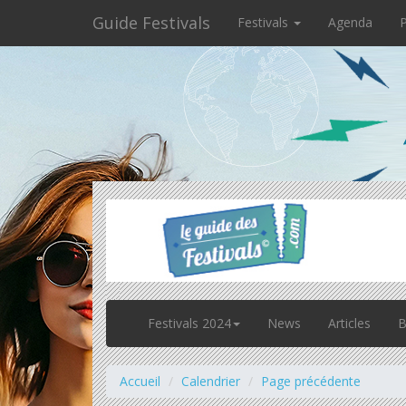
Guide Festivals
Festivals
Agenda
P
Festivals 2024
News
Articles
B
Accueil
Calendrier
Page précédente