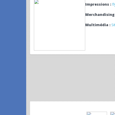
Impressions :
f
Merchandising 
Multimédia :
Si