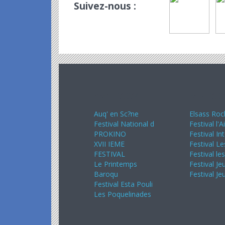
Suivez-nous :
Avril 2024
Mai 20
Auq' en Sc?ne
Elsass Roc
Festival National d
Festival l'A
PROKINO
Festival In
XVII IEME
Festival Le
FESTIVAL
Festival le
Le Printemps
Festival Je
Baroqu
Festival Je
Festival Esta Pouli
Les Poquelinades