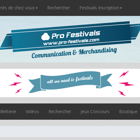
rès de chez vous
Rechercher
Festivals Inscription
illetterie
Vidéos
Rechercher
Jeux Concours
Boutique