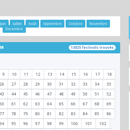
Juin
Juillet
Août
Septembre
Octobre
Novembre
Decembre
26
13825 festivals trouvés
9
10
11
12
13
14
15
16
17
18
26
27
28
29
30
31
32
33
34
35
43
44
45
46
47
48
49
50
51
52
60
61
62
63
64
65
66
67
68
69
77
78
79
80
81
82
83
84
85
86
94
95
96
97
98
99
100
101
102