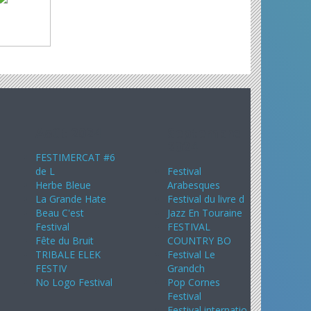
Août 2024
Septembre
2024
FESTIMERCAT #6
de L
Festival
Herbe Bleue
Arabesques
La Grande Hate
Festival du livre d
Beau C'est
Jazz En Touraine
Festival
FESTIVAL
Fête du Bruit
COUNTRY BO
TRIBALE ELEK
Festival Le
FESTIV
Grandch
No Logo Festival
Pop Cornes
Festival
Festival internatio