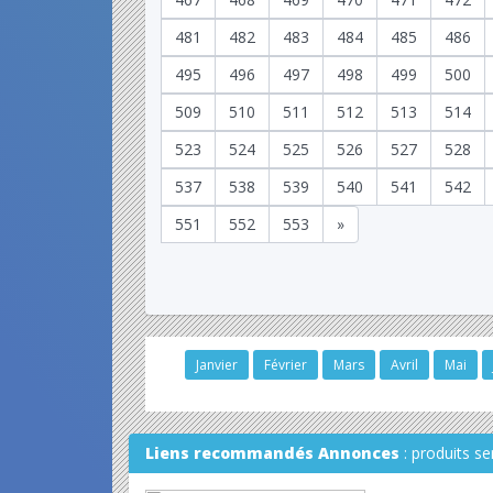
481
482
483
484
485
486
495
496
497
498
499
500
509
510
511
512
513
514
523
524
525
526
527
528
537
538
539
540
541
542
551
552
553
»
Janvier
Février
Mars
Avril
Mai
Liens recommandés Annonces
: produits s