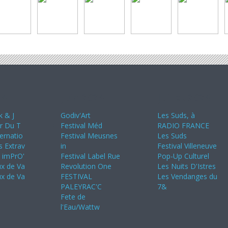
24
Juin 2024
Juillet 2024
k & J
Godiv'Art
Les Suds, à
ir Du T
Festival Méd
RADIO FRANCE
ternatio
Festival Meusnes
Les Suds
s Extrav
in
Festival Villeneuve
s imPrO'
Festival Label Rue
Pop-Up Culturel
ux de Va
Revolution One
Les Nuits D'Istres
ux de Va
FESTIVAL
Les Vendanges du
PALEYRAC'C
7&
Fete de
l'Eau/Wattw