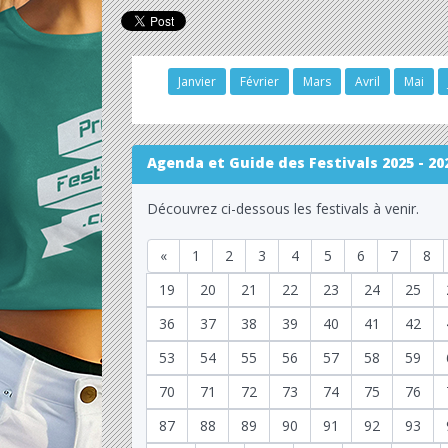
Janvier
Février
Mars
Avril
Mai
Agenda et Guide des Festivals 2025 - 20
Découvrez ci-dessous les festivals à venir.
«
1
2
3
4
5
6
7
8
19
20
21
22
23
24
25
36
37
38
39
40
41
42
53
54
55
56
57
58
59
70
71
72
73
74
75
76
87
88
89
90
91
92
93