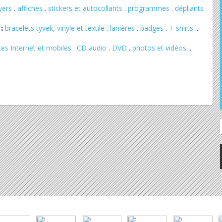
lyers
.
affiches
.
stickers et autocollants
.
programmes
.
dépliants
:
bracelets tyvek, vinyle et textile
.
lanières
.
badges
.
T-shirts
...
tes Internet et mobiles
.
CD audio
.
DVD
.
photos et vidéos
...