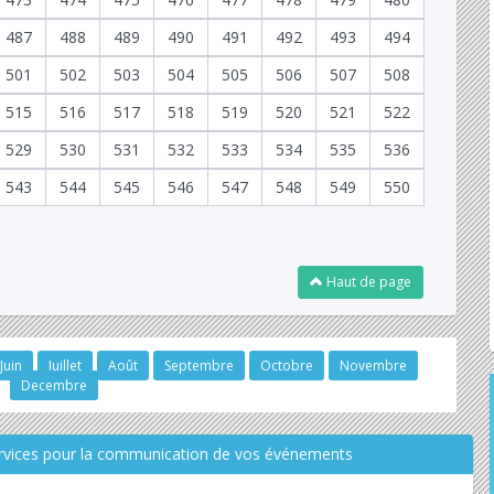
487
488
489
490
491
492
493
494
501
502
503
504
505
506
507
508
515
516
517
518
519
520
521
522
529
530
531
532
533
534
535
536
543
544
545
546
547
548
549
550
Haut de page
Juin
Juillet
Août
Septembre
Octobre
Novembre
Decembre
ervices pour la communication de vos événements