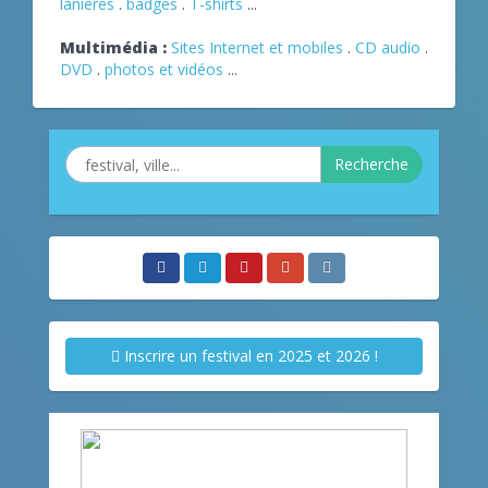
lanières
.
badges
.
T-shirts
...
Multimédia :
Sites Internet et mobiles
.
CD audio
.
DVD
.
photos et vidéos
...
Recherche
Inscrire un festival en 2025 et 2026 !