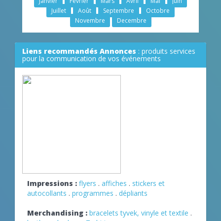
Janvier
Février
Mars
Avril
Mai
Juin
Juillet
Août
Septembre
Octobre
Novembre
Decembre
Liens recommandés Annonces
: produits services
pour la communication de vos événements
Impressions :
flyers
.
affiches
.
stickers et
autocollants
.
programmes
.
dépliants
Merchandising :
bracelets tyvek, vinyle et textile
.