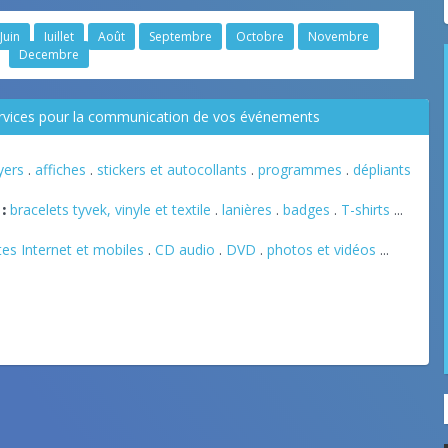
Juin
Juillet
Août
Septembre
Octobre
Novembre
Decembre
ervices pour la communication de vos événements
lyers
.
affiches
.
stickers et autocollants
.
programmes
.
dépliants
:
bracelets tyvek, vinyle et textile
.
lanières
.
badges
.
T-shirts
...
tes Internet et mobiles
.
CD audio
.
DVD
.
photos et vidéos
...