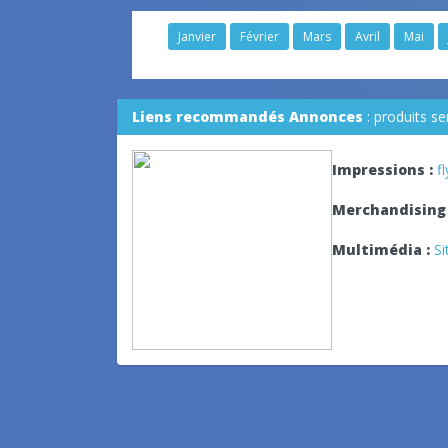
Janvier
Février
Mars
Avril
Mai
Liens recommandés Annonces
: produits s
Impressions :
f
Merchandising 
Multimédia :
Si