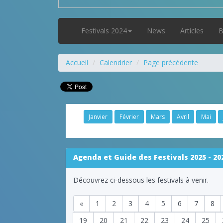
Festivals 2024
News
Articles
B
Accueil
Calendrier
Page précédente
Janvier
Février
Mars
Avril
Mai
Agenda et Guide des Festivals 2025 - 20
Découvrez ci-dessous les festivals à venir.
«
1
2
3
4
5
6
7
8
19
20
21
22
23
24
25