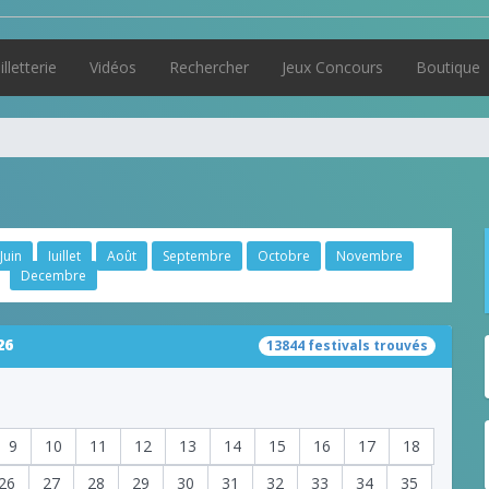
illetterie
Vidéos
Rechercher
Jeux Concours
Boutique
Juin
Juillet
Août
Septembre
Octobre
Novembre
Decembre
26
13844 festivals trouvés
9
10
11
12
13
14
15
16
17
18
26
27
28
29
30
31
32
33
34
35