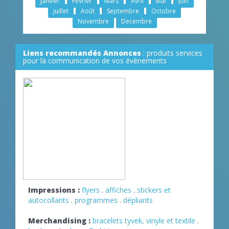
Janvier
Février
Mars
Avril
Mai
Juin
Juillet
Août
Septembre
Octobre
Novembre
Decembre
Liens recommandés Annonces
: produits services
pour la communication de vos événements
Impressions :
flyers
.
affiches
.
stickers et
autocollants
.
programmes
.
dépliants
Merchandising :
bracelets tyvek, vinyle et textile
.