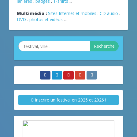
lanières
.
badges
.
T-shirts
...
Multimédia :
Sites Internet et mobiles
.
CD audio
.
DVD
.
photos et vidéos
...
Recherche
Inscrire un festival en 2025 et 2026 !