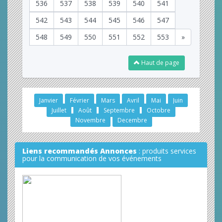
536
537
538
539
540
541
542
543
544
545
546
547
548
549
550
551
552
553
»
Haut de page
Janvier
Février
Mars
Avril
Mai
Juin
Juillet
Août
Septembre
Octobre
Novembre
Decembre
Liens recommandés Annonces
: produits services
pour la communication de vos événements