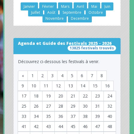
Janvier
Février
Mars
Avril
Mai
Juin
Juillet
Août
Septembre
Octobre
Novembre
Decembre
Agenda et Guide des Festivals 2025 - 2026
13825 festivals trouvés
Découvrez ci-dessous les festivals à venir.
«
1
2
3
4
5
6
7
8
9
10
11
12
13
14
15
16
17
18
19
20
21
22
23
24
25
26
27
28
29
30
31
32
33
34
35
36
37
38
39
40
41
42
43
44
45
46
47
48