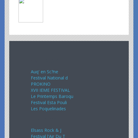
Avril 2024
Auq' en Sc?ne
Festival National d
PROKINO
XVII IEME FESTIVAL
Le Printemps Baroqu
Festival Esta Pouli
Les Poquelinades
Mai 2024
Elsass Rock & J
Festival l'Air Du T