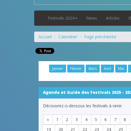
Festivals 2024
News
Articles
B
Accueil
Calendrier
Page précédente
Janvier
Février
Mars
Avril
Mai
Agenda et Guide des Festivals 2025 - 20
Découvrez ci-dessous les festivals à venir.
«
1
2
3
4
5
6
7
8
19
20
21
22
23
24
25