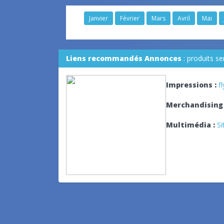
Janvier
Février
Mars
Avril
Mai
Liens recommandés Annonces
: produits s
Impressions :
f
Merchandising 
Multimédia :
Si