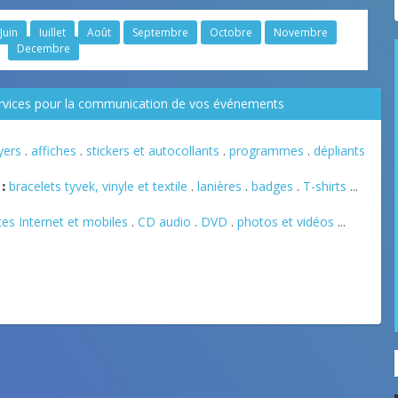
Juin
Juillet
Août
Septembre
Octobre
Novembre
Decembre
ervices pour la communication de vos événements
lyers
.
affiches
.
stickers et autocollants
.
programmes
.
dépliants
:
bracelets tyvek, vinyle et textile
.
lanières
.
badges
.
T-shirts
...
tes Internet et mobiles
.
CD audio
.
DVD
.
photos et vidéos
...