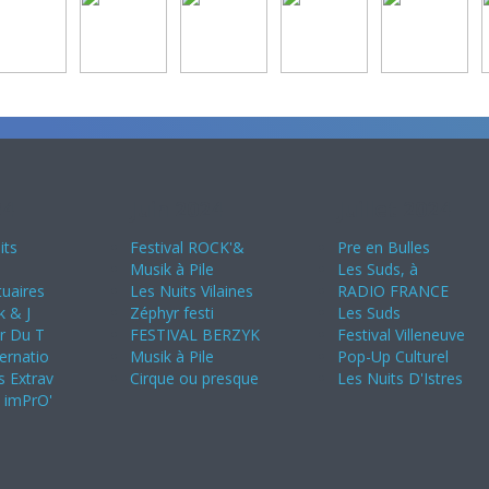
24
Juin 2024
Juillet 2024
its
Festival ROCK'&
Pre en Bulles
Musik à Pile
Les Suds, à
uaires
Les Nuits Vilaines
RADIO FRANCE
k & J
Zéphyr festi
Les Suds
ir Du T
FESTIVAL BERZYK
Festival Villeneuve
ternatio
Musik à Pile
Pop-Up Culturel
s Extrav
Cirque ou presque
Les Nuits D'Istres
s imPrO'