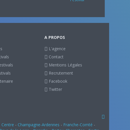
A PROPOS
ls
L'agence
ivals
Contact
stivals
Mentions Légales
stivals
Recrutement
tenaire
Facebook
Twitter
-
Centre
-
Champagne-Ardennes
-
Franche-Comté
-