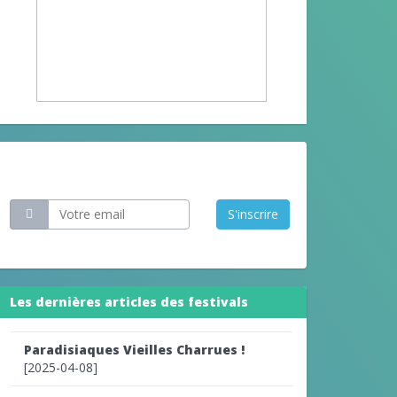
Restez informé
S'inscrire
Les dernières articles des festivals
Paradisiaques Vieilles Charrues !
[2025-04-08]