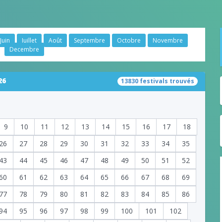
Juin
Juillet
Août
Septembre
Octobre
Novembre
Decembre
26
13830 festivals trouvés
9
10
11
12
13
14
15
16
17
18
26
27
28
29
30
31
32
33
34
35
43
44
45
46
47
48
49
50
51
52
60
61
62
63
64
65
66
67
68
69
77
78
79
80
81
82
83
84
85
86
94
95
96
97
98
99
100
101
102