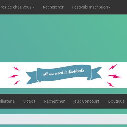
rès de chez vous
Rechercher
Festivals Inscription
illetterie
Vidéos
Rechercher
Jeux Concours
Boutique