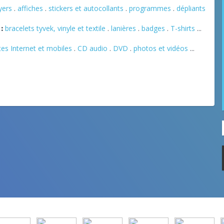
lyers
.
affiches
.
stickers et autocollants
.
programmes
.
dépliants
:
bracelets tyvek, vinyle et textile
.
lanières
.
badges
.
T-shirts
...
tes Internet et mobiles
.
CD audio
.
DVD
.
photos et vidéos
...