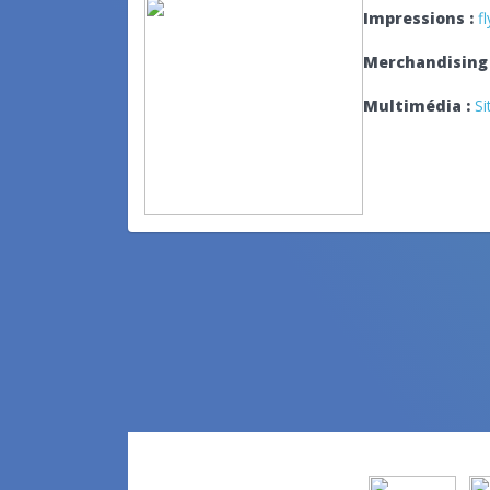
Impressions :
f
Merchandising 
Multimédia :
Si