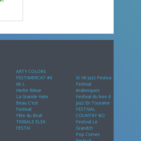
Août 2024
Septembre
2024
ARTY COLORS
FESTIMERCAT #6
St Hil Jazz Festiva
de L
Festival
Herbe Bleue
Arabesques
La Grande Hate
Festival du livre d
Beau C'est
Jazz En Touraine
Festival
FESTIVAL
Fête du Bruit
COUNTRY BO
TRIBALE ELEK
Festival Le
FESTIV
Grandch
Pop Cornes
Festival