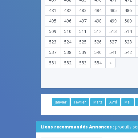
481
482
483
484
485
486
495
496
497
498
499
500
509
510
511
512
513
514
523
524
525
526
527
528
537
538
539
540
541
542
551
552
553
554
»
Janvier
Février
Mars
Avril
Mai
Liens recommandés Annonces
: produits s