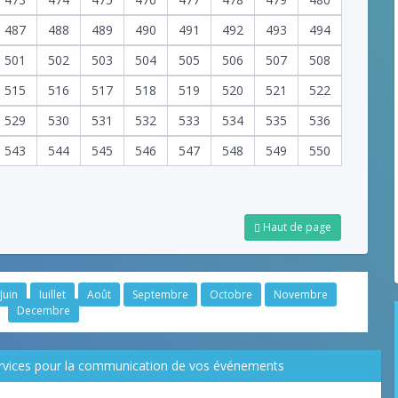
487
488
489
490
491
492
493
494
501
502
503
504
505
506
507
508
515
516
517
518
519
520
521
522
529
530
531
532
533
534
535
536
543
544
545
546
547
548
549
550
Haut de page
Juin
Juillet
Août
Septembre
Octobre
Novembre
Decembre
ervices pour la communication de vos événements