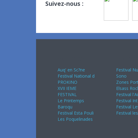
Suivez-nous :
Avril 2024
Mai 20
Auq' en Sc?ne
Festival Nu
Festival National d
Sono
PROKINO
Zones Port
XVII IEME
Elsass Roc
FESTIVAL
Festival l'A
Le Printemps
Festival In
Baroqu
Festival Le
Festival Esta Pouli
Festival le
Les Poquelinades