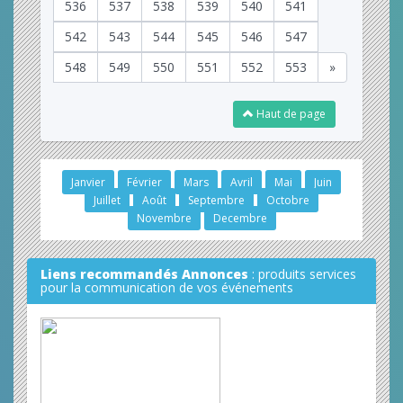
536
537
538
539
540
541
542
543
544
545
546
547
548
549
550
551
552
553
»
Haut de page
Janvier
Février
Mars
Avril
Mai
Juin
Juillet
Août
Septembre
Octobre
Novembre
Decembre
Liens recommandés Annonces
: produits services
pour la communication de vos événements