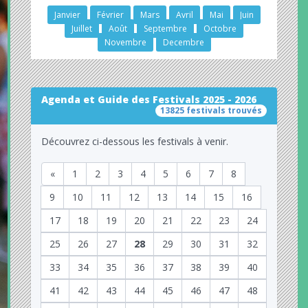
Janvier
Février
Mars
Avril
Mai
Juin
Juillet
Août
Septembre
Octobre
Novembre
Decembre
Agenda et Guide des Festivals 2025 - 2026
13825 festivals trouvés
Découvrez ci-dessous les festivals à venir.
«
1
2
3
4
5
6
7
8
9
10
11
12
13
14
15
16
17
18
19
20
21
22
23
24
25
26
27
28
29
30
31
32
33
34
35
36
37
38
39
40
41
42
43
44
45
46
47
48