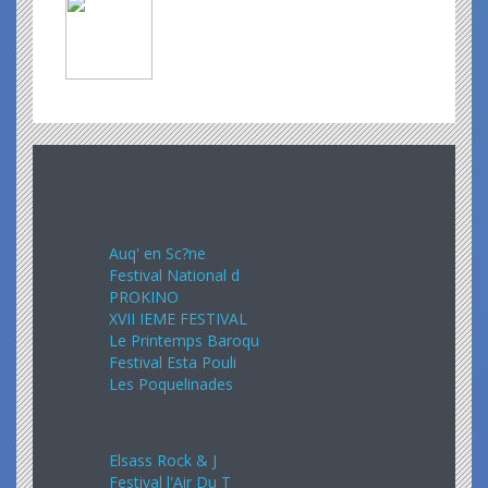
Avril 2024
Auq' en Sc?ne
Festival National d
PROKINO
XVII IEME FESTIVAL
Le Printemps Baroqu
Festival Esta Pouli
Les Poquelinades
Mai 2024
Elsass Rock & J
Festival l'Air Du T