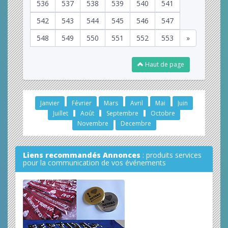
536
537
538
539
540
541
542
543
544
545
546
547
548
549
550
551
552
553
»
Haut de page
Janvier
Février
Mars
Avril
Mai
Juin
Juillet
Août
Septembre
Octobre
Novembre
Decembre
Liens recommandés Annonces
: produits services
pour la communication de vos événements