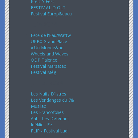
Kreiz Y Fest
FESTIV AL D OLT
Festival Europ&eacu
Juin 2024
Fete de l'Eau/Wattw
URBX Grand'Place
« Un Monde&he
Wheels and Waves
ODP Talence
Festival Marsatac
Festival Még
Juillet 2024
Les Nuits D'Istres
Les Vendanges du 7&
Musilac
Les Francofolies
Aah ! Les Deferlant
Idéklic - Fe
FLIP - Festival Lud