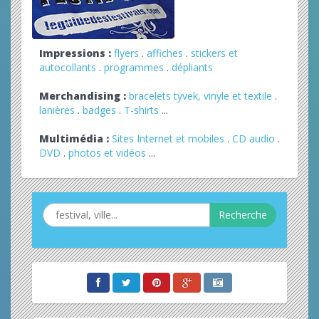
Impressions :
flyers
.
affiches
.
stickers et
autocollants
.
programmes
.
dépliants
Merchandising :
bracelets tyvek, vinyle et textile
.
lanières
.
badges
.
T-shirts
...
Multimédia :
Sites Internet et mobiles
.
CD audio
.
DVD
.
photos et vidéos
...
Recherche