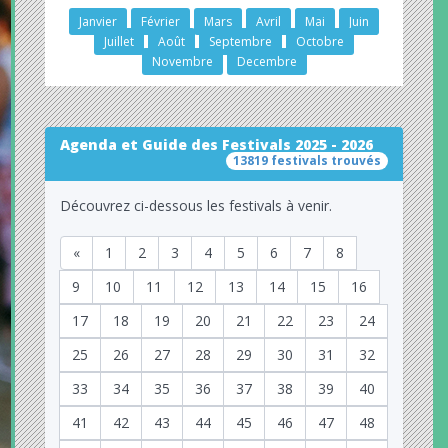
Janvier
Février
Mars
Avril
Mai
Juin
Juillet
Août
Septembre
Octobre
Novembre
Decembre
Agenda et Guide des Festivals 2025 - 2026
13819 festivals trouvés
Découvrez ci-dessous les festivals à venir.
«
1
2
3
4
5
6
7
8
9
10
11
12
13
14
15
16
17
18
19
20
21
22
23
24
25
26
27
28
29
30
31
32
33
34
35
36
37
38
39
40
41
42
43
44
45
46
47
48