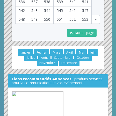
536
537
538
539
540
541
542
543
544
545
546
547
548
549
550
551
552
553
»
Haut de page
Janvier
Février
Mars
Avril
Mai
Juin
Juillet
Août
Septembre
Octobre
Novembre
Decembre
Liens recommandés Annonces
: produits services
pour la communication de vos événements