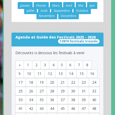
Janvier
Février
Mars
Avril
Mai
Juin
Juillet
Août
Septembre
Octobre
Novembre
Decembre
Agenda et Guide des Festivals 2025 - 2026
13819 festivals trouvés
Découvrez ci-dessous les festivals à venir.
«
1
2
3
4
5
6
7
8
9
10
11
12
13
14
15
16
17
18
19
20
21
22
23
24
25
26
27
28
29
30
31
32
33
34
35
36
37
38
39
40
41
42
43
44
45
46
47
48