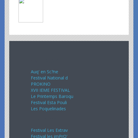
Avril 2024
Auq' en Sc?ne
Festival National d
PROKINO
XVII IEME FESTIVAL
Le Printemps Baroqu
Festival Esta Pouli
Les Poquelinades
Mai 2024
Festival Les Extrav
Festival les imPrO'