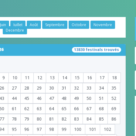
Juin
Juillet
Août
Septembre
Octobre
Novembre
Decembre
26
13830 festivals trouvés
9
10
11
12
13
14
15
16
17
18
26
27
28
29
30
31
32
33
34
35
43
44
45
46
47
48
49
50
51
52
60
61
62
63
64
65
66
67
68
69
77
78
79
80
81
82
83
84
85
86
94
95
96
97
98
99
100
101
102