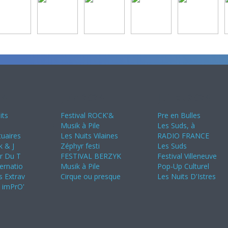
24
Juin 2024
Juillet 2024
its
Festival ROCK'&
Pre en Bulles
Musik à Pile
Les Suds, à
uaires
Les Nuits Vilaines
RADIO FRANCE
k & J
Zéphyr festi
Les Suds
ir Du T
FESTIVAL BERZYK
Festival Villeneuve
ternatio
Musik à Pile
Pop-Up Culturel
s Extrav
Cirque ou presque
Les Nuits D'Istres
s imPrO'