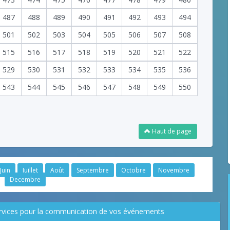
487
488
489
490
491
492
493
494
501
502
503
504
505
506
507
508
515
516
517
518
519
520
521
522
529
530
531
532
533
534
535
536
543
544
545
546
547
548
549
550
Haut de page
Juin
Juillet
Août
Septembre
Octobre
Novembre
Decembre
ervices pour la communication de vos événements