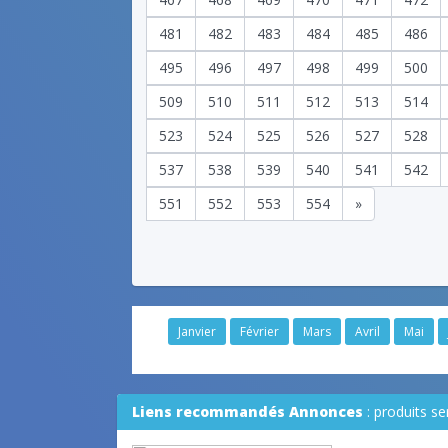
481
482
483
484
485
486
495
496
497
498
499
500
509
510
511
512
513
514
523
524
525
526
527
528
537
538
539
540
541
542
551
552
553
554
»
Janvier
Février
Mars
Avril
Mai
Liens recommandés Annonces
: produits s