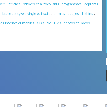
lyers
.
affiches
.
stickers et autocollants
.
programmes
.
dépliants
:
bracelets tyvek, vinyle et textile
.
lanières
.
badges
.
T-shirts
...
tes Internet et mobiles
.
CD audio
.
DVD
.
photos et vidéos
...