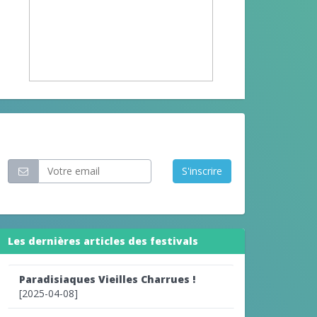
Restez informé
S'inscrire
Les dernières articles des festivals
Paradisiaques Vieilles Charrues !
[2025-04-08]