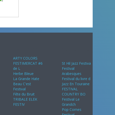
Août 2024
Septembre
2024
ARTY COLORS
FESTIMERCAT #6
St Hil Jazz Festiva
de L
Festival
Herbe Bleue
Arabesques
La Grande Hate
Festival du livre d
Beau C'est
Jazz En Touraine
Festival
FESTIVAL
Fête du Bruit
COUNTRY BO
TRIBALE ELEK
Festival Le
FESTIV
Grandch
Pop Cornes
Festival