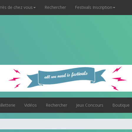
rès de chez vous
Rechercher
Festivals Inscription
illetterie
Vidéos
Rechercher
Jeux Concours
Boutique