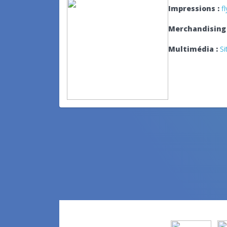
Impressions :
f
Merchandising 
Multimédia :
Si