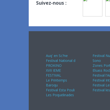
Suivez-nous :
Avril 2024
Mai 20
Auq' en Sc?ne
Festival Nu
Festival National d
Sono
PROKINO
Zones Port
XVII IEME
Elsass Roc
FESTIVAL
Festival l'A
Le Printemps
Festival In
Baroqu
Festival Le
Festival Esta Pouli
Festival le
Les Poquelinades