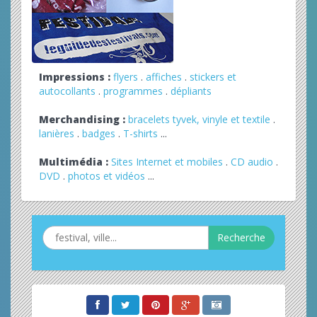
Impressions :
flyers
.
affiches
.
stickers et
autocollants
.
programmes
.
dépliants
Merchandising :
bracelets tyvek, vinyle et textile
.
lanières
.
badges
.
T-shirts
...
Multimédia :
Sites Internet et mobiles
.
CD audio
.
DVD
.
photos et vidéos
...
Recherche