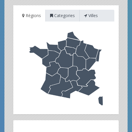
Régions
Categories
Villes
Restez informé