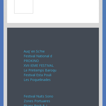
Avril 2024
Auq' en Sc?ne
Festival National d
PROKINO
XVII IEME FESTIVAL
Le Printemps Baroqu
Festival Esta Pouli
Les Poquelinades
Mai 2024
Festival Nuits Sono
Zones Portuaires
Elsass Rock & J