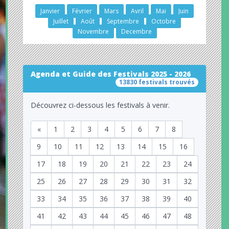
Janvier
Février
Mars
Avril
Mai
Juin
Juillet
Août
Septembre
Octobre
Novembre
Decembre
Agenda et Guide des Festivals 2025 - 2026
13830 festivals trouvés
Découvrez ci-dessous les festivals à venir.
«
1
2
3
4
5
6
7
8
9
10
11
12
13
14
15
16
17
18
19
20
21
22
23
24
25
26
27
28
29
30
31
32
33
34
35
36
37
38
39
40
41
42
43
44
45
46
47
48