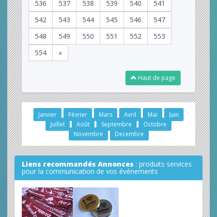
536
537
538
539
540
541
542
543
544
545
546
547
548
549
550
551
552
553
554
»
Haut de page
Janvier
Février
Mars
Avril
Mai
Juin
Juillet
Août
Septembre
Octobre
Novembre
Decembre
Liens recommandés Annonces
: produits services
pour la communication de vos événements