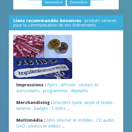
Novembre
Decembre
Liens recommandés Annonces
: produits services
pour la communication de vos événements
Impressions :
flyers
.
affiches
.
stickers et
autocollants
.
programmes
.
dépliants
Merchandising :
bracelets tyvek, vinyle et textile
.
lanières
.
badges
.
T-shirts
...
Multimédia :
Sites Internet et mobiles
.
CD audio
.
DVD
.
photos et vidéos
...