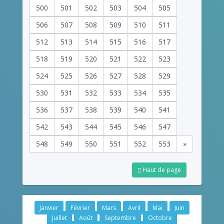
500
501
502
503
504
505
506
507
508
509
510
511
512
513
514
515
516
517
518
519
520
521
522
523
524
525
526
527
528
529
530
531
532
533
534
535
536
537
538
539
540
541
542
543
544
545
546
547
548
549
550
551
552
553
»
Haut de page
Janvier
Février
Mars
Avril
Mai
Juin
Juillet
Août
Septembre
Octobre