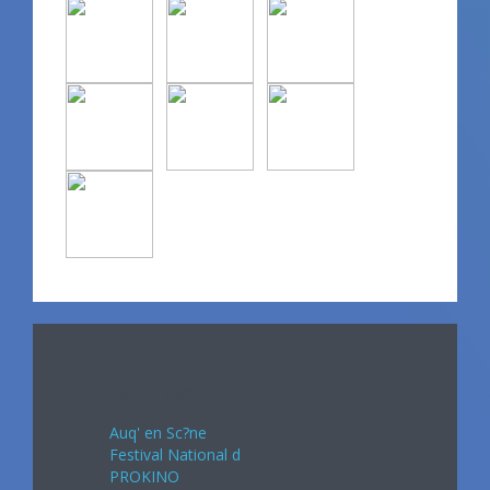
Avril 2024
Auq' en Sc?ne
Festival National d
PROKINO