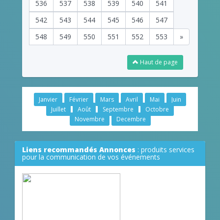
536
537
538
539
540
541
542
543
544
545
546
547
548
549
550
551
552
553
»
Haut de page
Janvier
Février
Mars
Avril
Mai
Juin
Juillet
Août
Septembre
Octobre
Novembre
Decembre
Liens recommandés Annonces
: produits services
pour la communication de vos événements