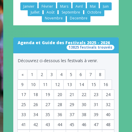
Janvier
Février
Mars
Avril
Mai
Juin
Juillet
Août
Septembre
Octobre
Novembre
Decembre
Agenda et Guide des Festivals 2025 - 2026
13825 festivals trouvés
Découvrez ci-dessous les festivals à venir.
«
1
2
3
4
5
6
7
8
9
10
11
12
13
14
15
16
17
18
19
20
21
22
23
24
25
26
27
28
29
30
31
32
33
34
35
36
37
38
39
40
41
42
43
44
45
46
47
48