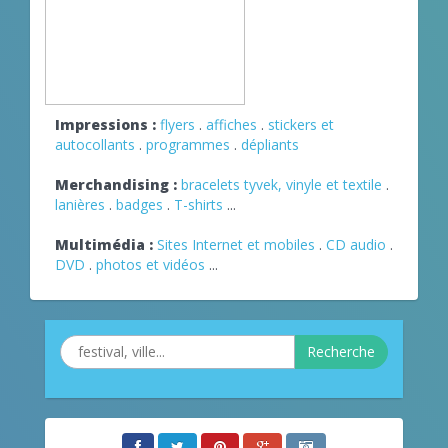
Impressions :
flyers
.
affiches
.
stickers et
autocollants
.
programmes
.
dépliants
Merchandising :
bracelets tyvek, vinyle et textile
.
lanières
.
badges
.
T-shirts
...
Multimédia :
Sites Internet et mobiles
.
CD audio
.
DVD
.
photos et vidéos
...
Recherche