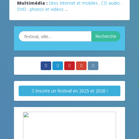
Multimédia :
Sites Internet et mobiles
.
CD audio
.
DVD
.
photos et vidéos
...
Recherche
Inscrire un festival en 2025 et 2026 !