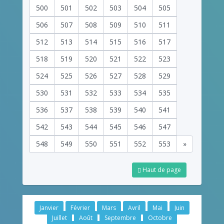
500
501
502
503
504
505
506
507
508
509
510
511
512
513
514
515
516
517
518
519
520
521
522
523
524
525
526
527
528
529
530
531
532
533
534
535
536
537
538
539
540
541
542
543
544
545
546
547
548
549
550
551
552
553
»
Haut de page
Janvier
Février
Mars
Avril
Mai
Juin
Juillet
Août
Septembre
Octobre