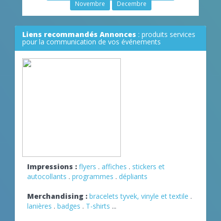
Novembre
Decembre
Liens recommandés Annonces
: produits services
pour la communication de vos événements
Impressions :
flyers
.
affiches
.
stickers et
autocollants
.
programmes
.
dépliants
Merchandising :
bracelets tyvek, vinyle et textile
.
lanières
.
badges
.
T-shirts
...