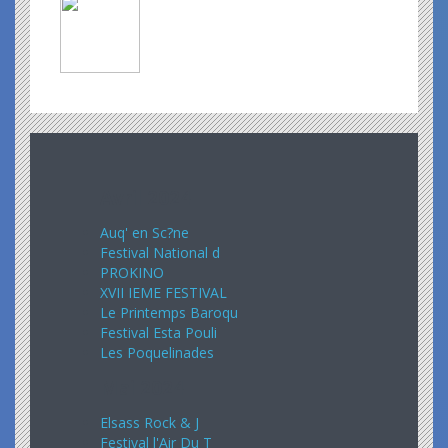
Avril 2024
Auq' en Sc?ne
Festival National d
PROKINO
XVII IEME FESTIVAL
Le Printemps Baroqu
Festival Esta Pouli
Les Poquelinades
Mai 2024
Elsass Rock & J
Festival l'Air Du T