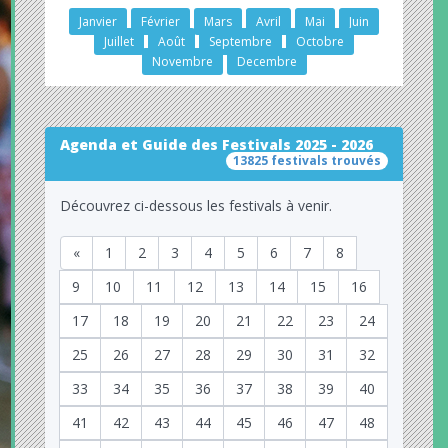
Janvier
Février
Mars
Avril
Mai
Juin
Juillet
Août
Septembre
Octobre
Novembre
Decembre
Agenda et Guide des Festivals 2025 - 2026
13825 festivals trouvés
Découvrez ci-dessous les festivals à venir.
«
1
2
3
4
5
6
7
8
9
10
11
12
13
14
15
16
17
18
19
20
21
22
23
24
25
26
27
28
29
30
31
32
33
34
35
36
37
38
39
40
41
42
43
44
45
46
47
48