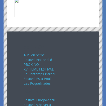
Avril 2024
Auq' en Sc?ne
Festival National d
PROKINO
XVII IEME FESTIVAL
Le Printemps Baroqu
Festival Esta Pouli
Les Poquelinades
Mai 2024
Festival Europ&eacu
Festival V?lo Vinta