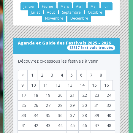
Janvier
Février
Mars
Avril
Mai
Juin
Juillet
Août
Septembre
Octobre
Novembre
Decembre
Agenda et Guide des Festivals 2025 - 2026
13817 festivals trouvés
Découvrez ci-dessous les festivals à venir.
«
1
2
3
4
5
6
7
8
9
10
11
12
13
14
15
16
17
18
19
20
21
22
23
24
25
26
27
28
29
30
31
32
33
34
35
36
37
38
39
40
41
42
43
44
45
46
47
48