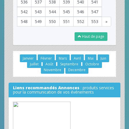
536
537
538
539
540
541
542
543
544
545
546
547
548
549
550
551
552
553
»
Haut de page
Janvier
Février
Mars
Avril
Mai
Juin
Juillet
Août
Septembre
Octobre
Novembre
Decembre
Liens recommandés Annonces
: produits services
pour la communication de vos événements