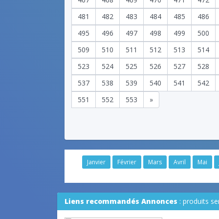
481
482
483
484
485
486
495
496
497
498
499
500
509
510
511
512
513
514
523
524
525
526
527
528
537
538
539
540
541
542
551
552
553
»
Janvier
Février
Mars
Avril
Mai
Liens recommandés Annonces
: produits s