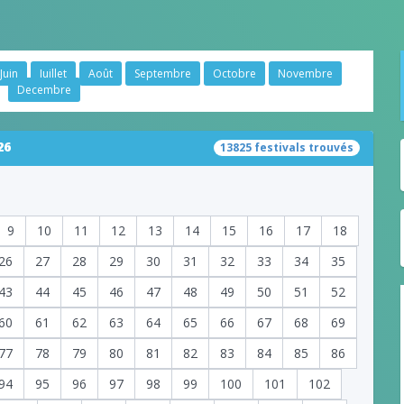
Juin
Juillet
Août
Septembre
Octobre
Novembre
Decembre
26
13825 festivals trouvés
9
10
11
12
13
14
15
16
17
18
26
27
28
29
30
31
32
33
34
35
43
44
45
46
47
48
49
50
51
52
60
61
62
63
64
65
66
67
68
69
77
78
79
80
81
82
83
84
85
86
94
95
96
97
98
99
100
101
102