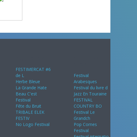
Août 2024
Septembre
2024
FESTIMERCAT #6
de L
Festival
Herbe Bleue
Arabesques
La Grande Hate
Festival du livre d
Beau C'est
Jazz En Touraine
Festival
FESTIVAL
Fête du Bruit
COUNTRY BO
TRIBALE ELEK
Festival Le
FESTIV
Grandch
No Logo Festival
Pop Cornes
Festival
Festival internatio