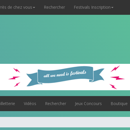
rès de chez vous
Rechercher
Festivals Inscription
illetterie
Vidéos
Rechercher
Jeux Concours
Boutique