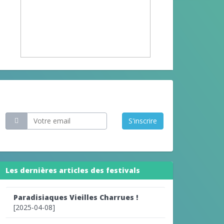
Restez informé
S'inscrire
Les dernières articles des festivals
Paradisiaques Vieilles Charrues !
[2025-04-08]