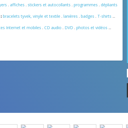
lyers
.
affiches
.
stickers et autocollants
.
programmes
.
dépliants
:
bracelets tyvek, vinyle et textile
.
lanières
.
badges
.
T-shirts
...
tes Internet et mobiles
.
CD audio
.
DVD
.
photos et vidéos
...