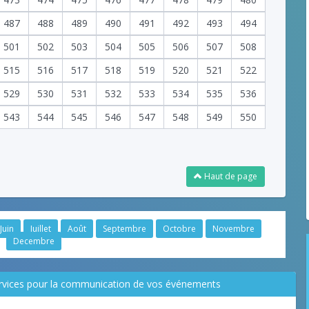
487
488
489
490
491
492
493
494
501
502
503
504
505
506
507
508
515
516
517
518
519
520
521
522
529
530
531
532
533
534
535
536
543
544
545
546
547
548
549
550
Haut de page
Juin
Juillet
Août
Septembre
Octobre
Novembre
Decembre
ervices pour la communication de vos événements