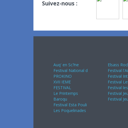
Suivez-nous :
Avril 2024
Mai 20
Auq' en Sc?ne
Elsass Roc
Festival National d
Festival l'A
PROKINO
Festival In
XVII IEME
Festival Le
FESTIVAL
Festival le
Le Printemps
Festival Je
Baroqu
Festival Je
Festival Esta Pouli
Les Poquelinades