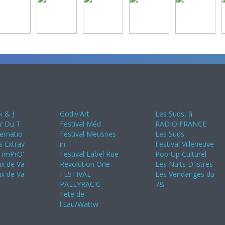
24
Juin 2024
Juillet 2024
k & J
Godiv'Art
Les Suds, à
ir Du T
Festival Méd
RADIO FRANCE
ternatio
Festival Meusnes
Les Suds
s Extrav
in
Festival Villeneuve
s imPrO'
Festival Label Rue
Pop-Up Culturel
ux de Va
Revolution One
Les Nuits D'Istres
ux de Va
FESTIVAL
Les Vendanges du
PALEYRAC'C
7&
Fete de
l'Eau/Wattw