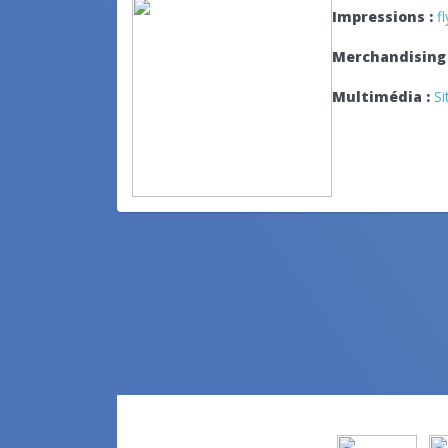
Impressions :
f
Merchandising 
Multimédia :
Si