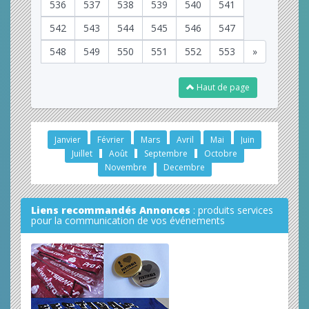
536
537
538
539
540
541
542
543
544
545
546
547
548
549
550
551
552
553
»
Haut de page
Janvier
Février
Mars
Avril
Mai
Juin
Juillet
Août
Septembre
Octobre
Novembre
Decembre
Liens recommandés Annonces
: produits services
pour la communication de vos événements