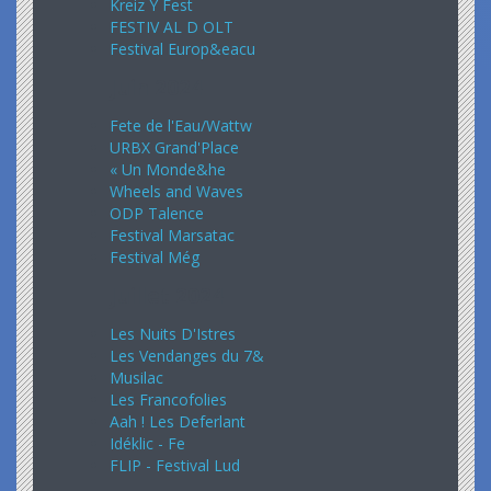
Kreiz Y Fest
FESTIV AL D OLT
Festival Europ&eacu
Juin 2024
Fete de l'Eau/Wattw
URBX Grand'Place
« Un Monde&he
Wheels and Waves
ODP Talence
Festival Marsatac
Festival Még
Juillet 2024
Les Nuits D'Istres
Les Vendanges du 7&
Musilac
Les Francofolies
Aah ! Les Deferlant
Idéklic - Fe
FLIP - Festival Lud