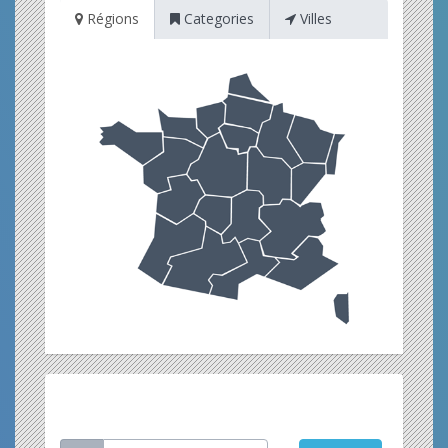
Régions
Categories
Villes
Restez informé