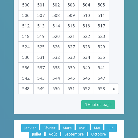
500
501
502
503
504
505
506
507
508
509
510
511
512
513
514
515
516
517
518
519
520
521
522
523
524
525
526
527
528
529
530
531
532
533
534
535
536
537
538
539
540
541
542
543
544
545
546
547
548
549
550
551
552
553
»
Haut de page
Janvier
Février
Mars
Avril
Mai
Juin
Juillet
Août
Septembre
Octobre