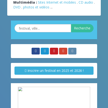
Multimédia :
Sites Internet et mobiles
.
CD audio
.
DVD
.
photos et vidéos
...
Recherche
Inscrire un festival en 2025 et 2026 !