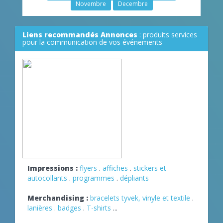
Novembre
Decembre
Liens recommandés Annonces
: produits services
pour la communication de vos événements
Impressions :
flyers
.
affiches
.
stickers et
autocollants
.
programmes
.
dépliants
Merchandising :
bracelets tyvek, vinyle et textile
.
lanières
.
badges
.
T-shirts
...