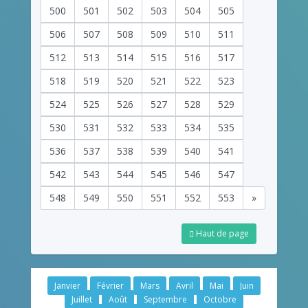
500
501
502
503
504
505
506
507
508
509
510
511
512
513
514
515
516
517
518
519
520
521
522
523
524
525
526
527
528
529
530
531
532
533
534
535
536
537
538
539
540
541
542
543
544
545
546
547
548
549
550
551
552
553
»
Haut de page
Janvier
Février
Mars
Avril
Mai
Juin
Juillet
Août
Septembre
Octobre