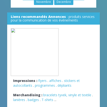
Novembre
Decembre
Liens recommandés Annonces
: produits services
pour la communication de vos événements
Impressions :
flyers
.
affiches
.
stickers et
autocollants
.
programmes
.
dépliants
Merchandising :
bracelets tyvek, vinyle et textile
.
lanières
.
badges
.
T-shirts
...