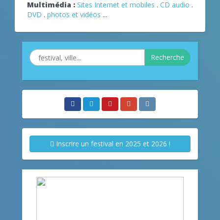
Multimédia :
Sites Internet et mobiles
.
CD audio
.
DVD
.
photos et vidéos
...
Recherche
Inscrire un festival en 2025 et 2026 !