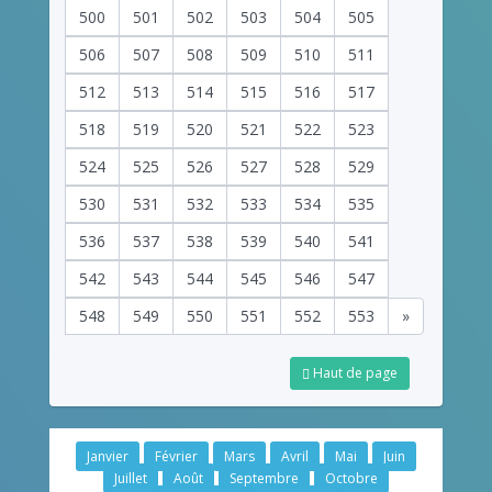
500
501
502
503
504
505
506
507
508
509
510
511
512
513
514
515
516
517
518
519
520
521
522
523
524
525
526
527
528
529
530
531
532
533
534
535
536
537
538
539
540
541
542
543
544
545
546
547
548
549
550
551
552
553
»
Haut de page
Janvier
Février
Mars
Avril
Mai
Juin
Juillet
Août
Septembre
Octobre