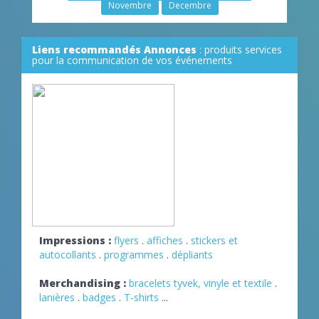
Novembre
Decembre
Liens recommandés Annonces
: produits services
pour la communication de vos événements
Impressions :
flyers
.
affiches
.
stickers et
autocollants
.
programmes
.
dépliants
Merchandising :
bracelets tyvek, vinyle et textile
.
lanières
.
badges
.
T-shirts
...