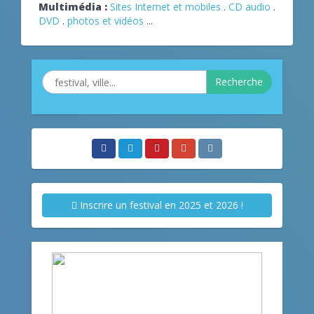
Multimédia :
Sites Internet et mobiles
.
CD audio
.
DVD
.
photos et vidéos
...
Recherche
Inscrire un festival en 2025 et 2026 !