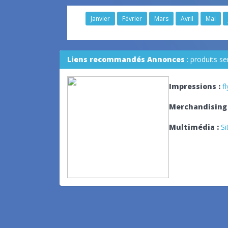
Janvier
Février
Mars
Avril
Mai
Liens recommandés Annonces
: produits s
Impressions :
f
Merchandising 
Multimédia :
Si