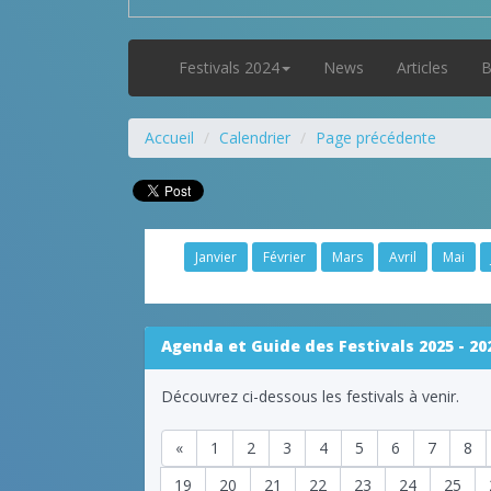
Festivals 2024
News
Articles
B
Accueil
Calendrier
Page précédente
Janvier
Février
Mars
Avril
Mai
Agenda et Guide des Festivals 2025 - 20
Découvrez ci-dessous les festivals à venir.
«
1
2
3
4
5
6
7
8
19
20
21
22
23
24
25