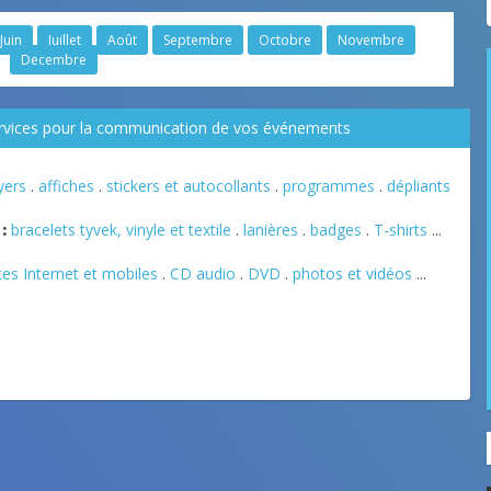
Juin
Juillet
Août
Septembre
Octobre
Novembre
Decembre
ervices pour la communication de vos événements
lyers
.
affiches
.
stickers et autocollants
.
programmes
.
dépliants
:
bracelets tyvek, vinyle et textile
.
lanières
.
badges
.
T-shirts
...
tes Internet et mobiles
.
CD audio
.
DVD
.
photos et vidéos
...