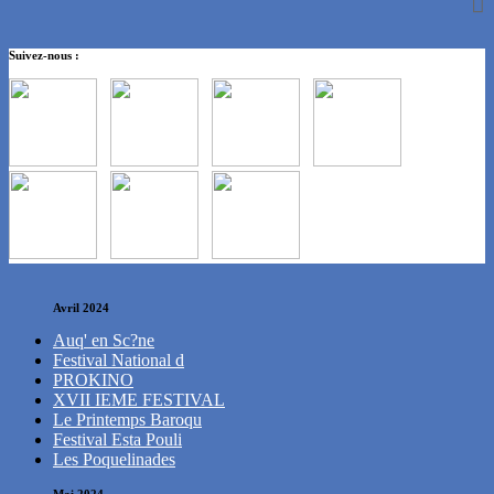
Suivez-nous :
Avril 2024
Auq' en Sc?ne
Festival National d
PROKINO
XVII IEME FESTIVAL
Le Printemps Baroqu
Festival Esta Pouli
Les Poquelinades
Mai 2024