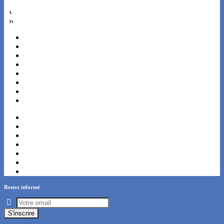
Architecture
Voyages
Pluridiscipl.
Paris
Marseille
Lyon
Toulouse
Nice
Nantes
Strasbourg
Montpellier
Bordeaux
Lille
Rennes
Reims
Le Havre
Grenoble
Toulon
Restez informé
S'inscrire