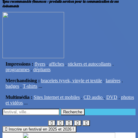
Liens recommandés Annonces
: produits services pour la communication de vos
événements
Impressions :
flyers
.
affiches
.
stickers et autocollants
.
programmes
.
dépliants
Merchandising :
bracelets tyvek, vinyle et textile
.
lanières
.
badges
.
T-shirts
...
Multimédia :
Sites Internet et mobiles
.
CD audio
.
DVD
.
photos
et vidéos
...
Recherche
Inscrire un festival en 2025 et 2026 !