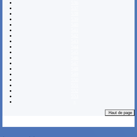
536
537
538
539
540
541
542
543
544
545
546
547
548
549
550
551
552
553
»
Haut de page
Janvier
Février
Mars
Avril
Mai
Juin
Juillet
Août
Septembre
Octobre
Novembre
Decembre