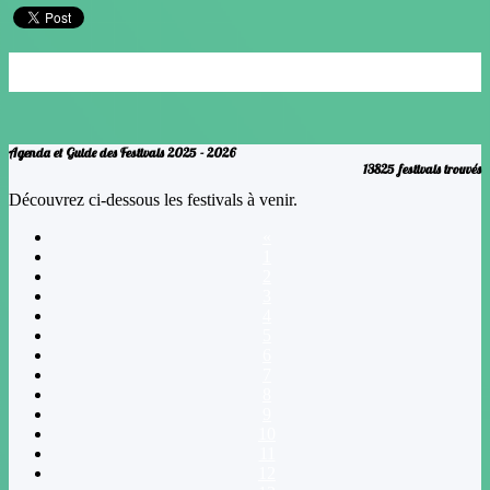
Janvier
Février
Mars
Avril
Mai
Juin
Juillet
Août
Septembre
Octobre
Novembre
Decembre
Agenda et Guide des Festivals 2025 - 2026
13825 festivals trouvés
Découvrez ci-dessous les festivals à venir.
«
1
2
3
4
5
6
7
8
9
10
11
12