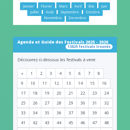
Janvier
Février
Mars
Avril
Mai
Juin
Juillet
Août
Septembre
Octobre
Novembre
Decembre
Agenda et Guide des Festivals 2025 - 2026
13825 festivals trouvés
Découvrez ci-dessous les festivals à venir.
«
1
2
3
4
5
6
7
8
9
10
11
12
13
14
15
16
17
18
19
20
21
22
23
24
25
26
27
28
29
30
31
32
33
34
35
36
37
38
39
40
41
42
43
44
45
46
47
48