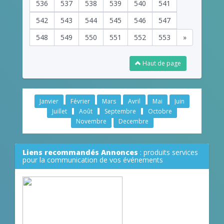
536
537
538
539
540
541
542
543
544
545
546
547
548
549
550
551
552
553
»
Haut de page
Janvier
Février
Mars
Avril
Mai
Juin
Juillet
Août
Septembre
Octobre
Novembre
Decembre
Liens recommandés Annonces
: produits services
pour la communication de vos événements