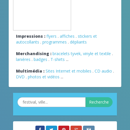
Impressions :
flyers
.
affiches
.
stickers et
autocollants
.
programmes
.
dépliants
Merchandising :
bracelets tyvek, vinyle et textile
.
lanières
.
badges
.
T-shirts
...
Multimédia :
Sites Internet et mobiles
.
CD audio
.
DVD
.
photos et vidéos
...
Recherche