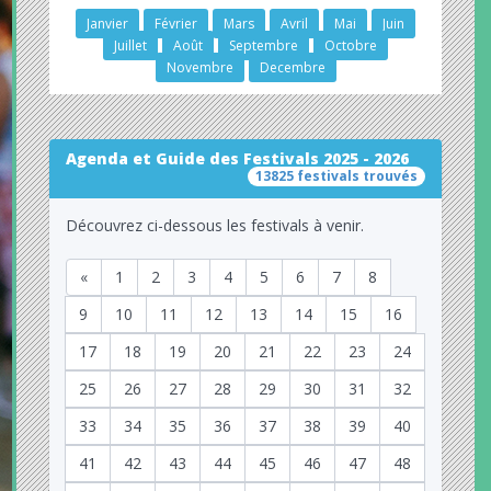
Janvier
Février
Mars
Avril
Mai
Juin
Juillet
Août
Septembre
Octobre
Novembre
Decembre
Agenda et Guide des Festivals 2025 - 2026
13825 festivals trouvés
Découvrez ci-dessous les festivals à venir.
«
1
2
3
4
5
6
7
8
9
10
11
12
13
14
15
16
17
18
19
20
21
22
23
24
25
26
27
28
29
30
31
32
33
34
35
36
37
38
39
40
41
42
43
44
45
46
47
48