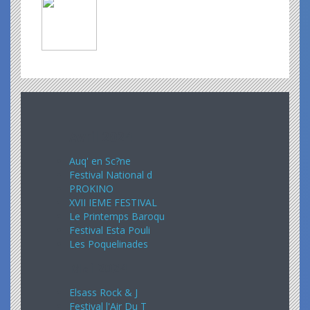
Avril 2024
Auq' en Sc?ne
Festival National d
PROKINO
XVII IEME FESTIVAL
Le Printemps Baroqu
Festival Esta Pouli
Les Poquelinades
Mai 2024
Elsass Rock & J
Festival l'Air Du T