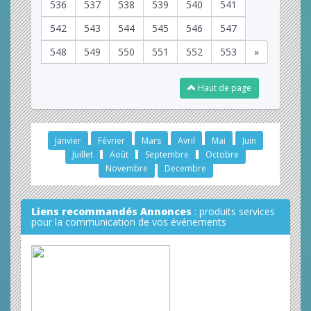
536
537
538
539
540
541
542
543
544
545
546
547
548
549
550
551
552
553
»
Haut de page
Janvier
Février
Mars
Avril
Mai
Juin
Juillet
Août
Septembre
Octobre
Novembre
Decembre
Liens recommandés Annonces
: produits services
pour la communication de vos événements