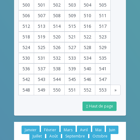
500
501
502
503
504
505
506
507
508
509
510
511
512
513
514
515
516
517
518
519
520
521
522
523
524
525
526
527
528
529
530
531
532
533
534
535
536
537
538
539
540
541
542
543
544
545
546
547
548
549
550
551
552
553
»
Haut de page
Janvier
Février
Mars
Avril
Mai
Juin
Juillet
Août
Septembre
Octobre