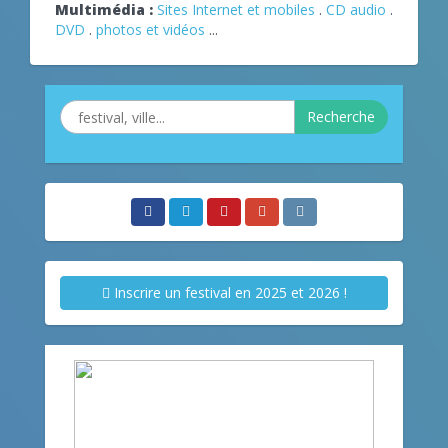
Multimédia :
Sites Internet et mobiles
.
CD audio
.
DVD
.
photos et vidéos
...
Recherche
Inscrire un festival en 2025 et 2026 !