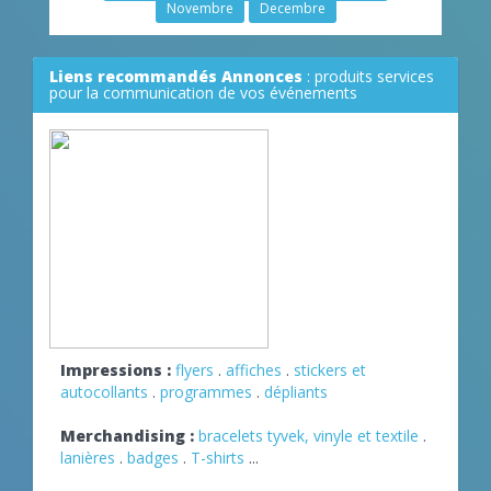
Novembre
Decembre
Liens recommandés Annonces
: produits services
pour la communication de vos événements
Impressions :
flyers
.
affiches
.
stickers et
autocollants
.
programmes
.
dépliants
Merchandising :
bracelets tyvek, vinyle et textile
.
lanières
.
badges
.
T-shirts
...