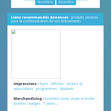
Novembre
Decembre
Liens recommandés Annonces
: produits services
pour la communication de vos événements
Impressions :
flyers
.
affiches
.
stickers et
autocollants
.
programmes
.
dépliants
Merchandising :
bracelets tyvek, vinyle et textile
.
lanières
.
badges
.
T-shirts
...