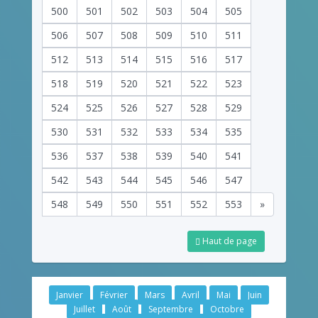
500
501
502
503
504
505
506
507
508
509
510
511
512
513
514
515
516
517
518
519
520
521
522
523
524
525
526
527
528
529
530
531
532
533
534
535
536
537
538
539
540
541
542
543
544
545
546
547
548
549
550
551
552
553
»
Haut de page
Janvier
Février
Mars
Avril
Mai
Juin
Juillet
Août
Septembre
Octobre