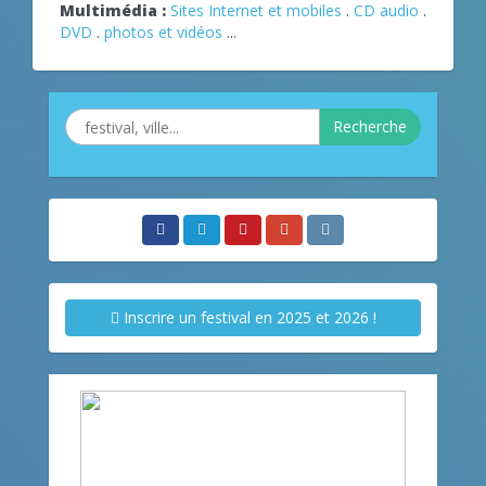
Multimédia :
Sites Internet et mobiles
.
CD audio
.
DVD
.
photos et vidéos
...
Recherche
Inscrire un festival en 2025 et 2026 !