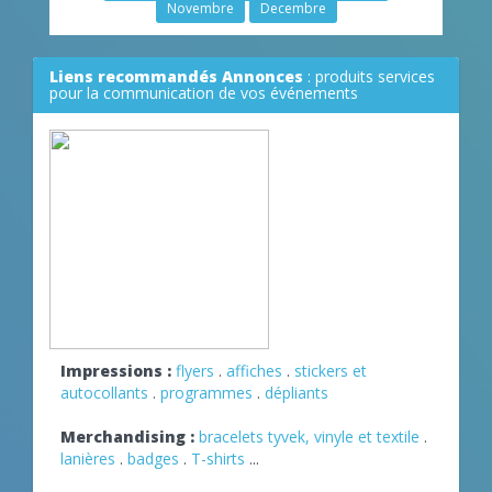
Novembre
Decembre
Liens recommandés Annonces
: produits services
pour la communication de vos événements
Impressions :
flyers
.
affiches
.
stickers et
autocollants
.
programmes
.
dépliants
Merchandising :
bracelets tyvek, vinyle et textile
.
lanières
.
badges
.
T-shirts
...