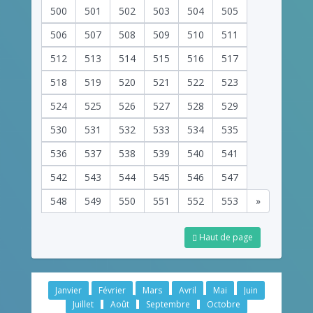
500
501
502
503
504
505
506
507
508
509
510
511
512
513
514
515
516
517
518
519
520
521
522
523
524
525
526
527
528
529
530
531
532
533
534
535
536
537
538
539
540
541
542
543
544
545
546
547
548
549
550
551
552
553
»
Haut de page
Janvier
Février
Mars
Avril
Mai
Juin
Juillet
Août
Septembre
Octobre