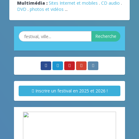
Multimédia :
Sites Internet et mobiles
.
CD audio
.
DVD
.
photos et vidéos
...
Recherche
Inscrire un festival en 2025 et 2026 !