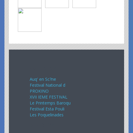
Avril 2024
Auq' en Sc?ne
Festival National d
PROKINO
XVII IEME FESTIVAL
Le Printemps Baroqu
Festival Esta Pouli
Les Poquelinades
Mai 2024