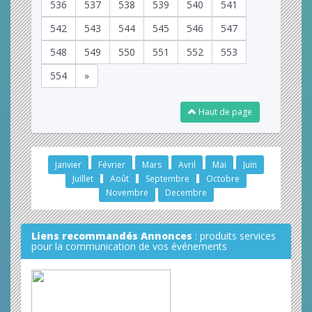
536
537
538
539
540
541
542
543
544
545
546
547
548
549
550
551
552
553
554
»
Haut de page
Janvier
Février
Mars
Avril
Mai
Juin
Juillet
Août
Septembre
Octobre
Novembre
Decembre
Liens recommandés Annonces
: produits services
pour la communication de vos événements