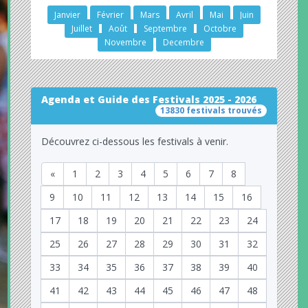
Janvier
Février
Mars
Avril
Mai
Juin
Juillet
Août
Septembre
Octobre
Novembre
Decembre
Agenda et Guide des Festivals 2025 - 2026
13830 festivals trouvés
Découvrez ci-dessous les festivals à venir.
«
1
2
3
4
5
6
7
8
9
10
11
12
13
14
15
16
17
18
19
20
21
22
23
24
25
26
27
28
29
30
31
32
33
34
35
36
37
38
39
40
41
42
43
44
45
46
47
48