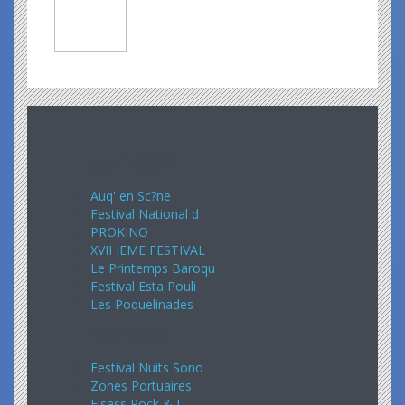
Avril 2024
Auq' en Sc?ne
Festival National d
PROKINO
XVII IEME FESTIVAL
Le Printemps Baroqu
Festival Esta Pouli
Les Poquelinades
Mai 2024
Festival Nuits Sono
Zones Portuaires
Elsass Rock & J