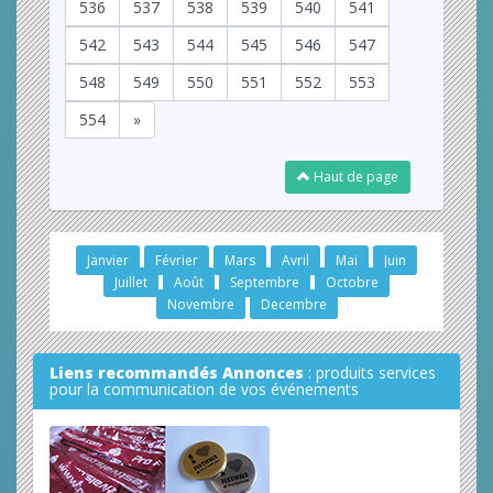
536
537
538
539
540
541
542
543
544
545
546
547
548
549
550
551
552
553
554
»
Haut de page
Janvier
Février
Mars
Avril
Mai
Juin
Juillet
Août
Septembre
Octobre
Novembre
Decembre
Liens recommandés Annonces
: produits services
pour la communication de vos événements