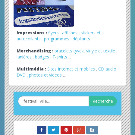
Impressions :
flyers
.
affiches
.
stickers et
autocollants
.
programmes
.
dépliants
Merchandising :
bracelets tyvek, vinyle et textile
.
lanières
.
badges
.
T-shirts
...
Multimédia :
Sites Internet et mobiles
.
CD audio
.
DVD
.
photos et vidéos
...
Recherche