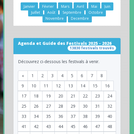
Janvier
Février
Mars
Avril
Mai
Juin
Juillet
Août
Septembre
Octobre
Novembre
Decembre
Agenda et Guide des Festivals 2025 - 2026
13830 festivals trouvés
Découvrez ci-dessous les festivals à venir.
«
1
2
3
4
5
6
7
8
9
10
11
12
13
14
15
16
17
18
19
20
21
22
23
24
25
26
27
28
29
30
31
32
33
34
35
36
37
38
39
40
41
42
43
44
45
46
47
48