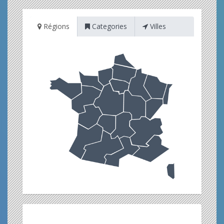
Régions
Categories
Villes
Restez informé