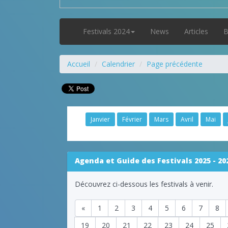
Festivals 2024
News
Articles
B
Accueil
Calendrier
Page précédente
Janvier
Février
Mars
Avril
Mai
Agenda et Guide des Festivals 2025 - 20
Découvrez ci-dessous les festivals à venir.
«
1
2
3
4
5
6
7
8
19
20
21
22
23
24
25