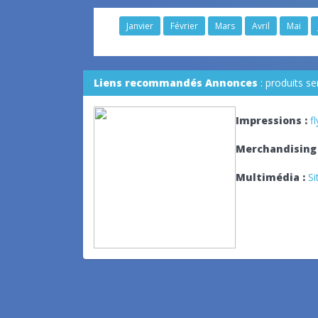
Janvier
Février
Mars
Avril
Mai
Liens recommandés Annonces
: produits s
Impressions :
f
Merchandising 
Multimédia :
Si