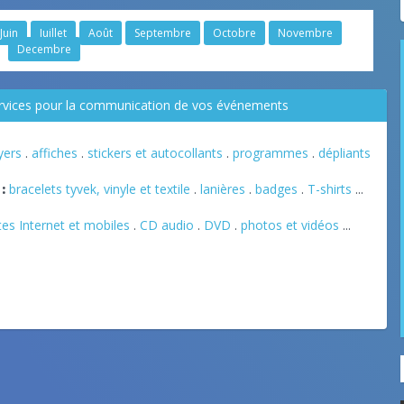
Juin
Juillet
Août
Septembre
Octobre
Novembre
Decembre
ervices pour la communication de vos événements
lyers
.
affiches
.
stickers et autocollants
.
programmes
.
dépliants
:
bracelets tyvek, vinyle et textile
.
lanières
.
badges
.
T-shirts
...
tes Internet et mobiles
.
CD audio
.
DVD
.
photos et vidéos
...