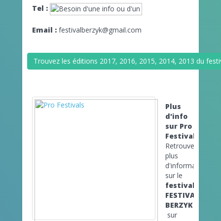
Tel :
Email :
festivalberzyk@gmail.com
Trouvez les éditions 2017, 2016, 2015, 2014, 2013 du fes
Plus
d'info
sur Pro
Festivals
Retrouvez
plus
d'informations
sur le
festival
FESTIVAL
BERZYK
sur