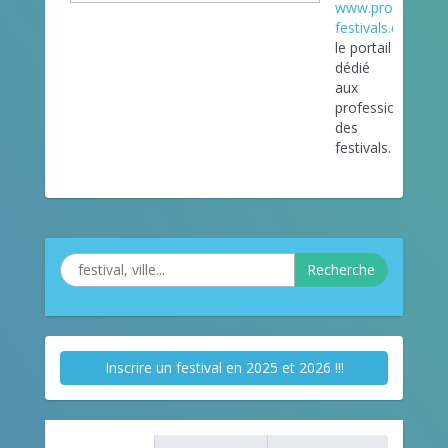
www.pro-
festivals.com
le portail
dédié
aux
professionnels
des
festivals.
Recherche
Inscrire un festival en 2025 et 2026 !!!