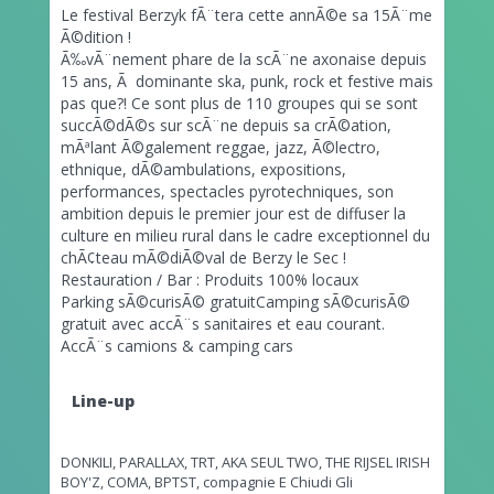
Le festival Berzyk fÃ¨tera cette annÃ©e sa 15Ã¨me
Ã©dition !
Ã‰vÃ¨nement phare de la scÃ¨ne axonaise depuis
15 ans, Ã dominante ska, punk, rock et festive mais
pas que?! Ce sont plus de 110 groupes qui se sont
succÃ©dÃ©s sur scÃ¨ne depuis sa crÃ©ation,
mÃªlant Ã©galement reggae, jazz, Ã©lectro,
ethnique, dÃ©ambulations, expositions,
performances, spectacles pyrotechniques, son
ambition depuis le premier jour est de diffuser la
culture en milieu rural dans le cadre exceptionnel du
chÃ¢teau mÃ©diÃ©val de Berzy le Sec !
Restauration / Bar : Produits 100% locaux
Parking sÃ©curisÃ© gratuitCamping sÃ©curisÃ©
gratuit avec accÃ¨s sanitaires et eau courant.
AccÃ¨s camions & camping cars
Line-up
DONKILI,
PARALLAX,
TRT,
AKA SEUL TWO,
THE RIJSEL IRISH
BOY'Z,
COMA,
BPTST,
compagnie E Chiudi Gli