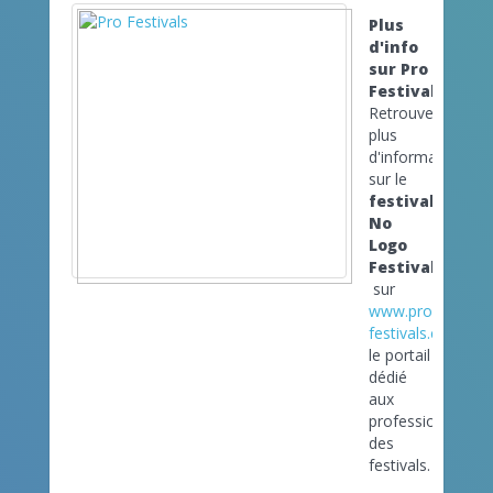
Plus
d'info
sur Pro
Festivals
Retrouvez
plus
d'informations
sur le
festival
No
Logo
Festival
sur
www.pro-
festivals.com
le portail
dédié
aux
professionnels
des
festivals.