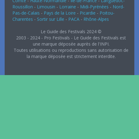
Comté
-
Haute-Normandie
-
Ile-de-France
-
Languedoc-
Roussillon
-
Limousin
-
Lorraine
-
Midi-Pyrénées
-
Nord-
Pas-de-Calais
-
Pays de la Loire
-
Picardie
-
Poitou-
Charentes
-
Sortir sur Lille
-
PACA
-
Rhône-Alpes
Le Guide des Festivals 2024 ©
2003 - 2024 - Pro Festivals - Le Guide des Festivals est
une marque déposée auprès de l'INPI.
Toutes utilisations ou reproductions sans autorisation de
la marque déposée est strictement interdite.