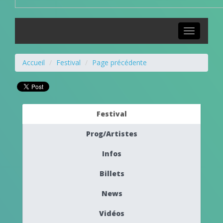
Toggle
navigation
Accueil
Festival
Page précédente
Festival
Prog/Artistes
Infos
Billets
News
Vidéos