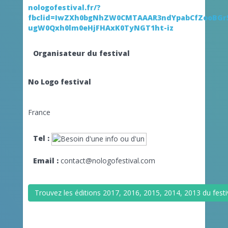
nologofestival.fr/?
fbclid=IwZXh0bgNhZW0CMTAAAR3ndYpabCfZooBGr5
ugW0Qxh0lm0eHjFHAxK0TyNGT1ht-iz
Organisateur du festival
No Logo festival
France
Tel :
Email :
contact@nologofestival.com
Trouvez les éditions 2017, 2016, 2015, 2014, 2013 du festi