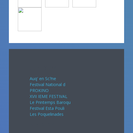
Avril 2024
Auq' en Sc?ne
Festival National d
PROKINO
XVII IEME FESTIVAL
Le Printemps Baroqu
Festival Esta Pouli
Les Poquelinades
Mai 2024