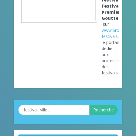
Festival
Premiere
Goutte
sur
www.pro-
festivals.com
le portail
dédié
aux
professionnels
des
festivals.
Recherche