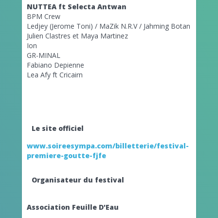
NUTTEA ft Selecta Antwan
BPM Crew
Ledjey (Jerome Toni) / MaZik N.R.V / Jahming Botan
Julien Clastres et Maya Martinez
Ion
GR-MINAL
Fabiano Depienne
Lea Afy ft Cricairn
Le site officiel
www.soireesympa.com/billetterie/festival-
premiere-goutte-fjfe
Organisateur du festival
Association Feuille D'Eau