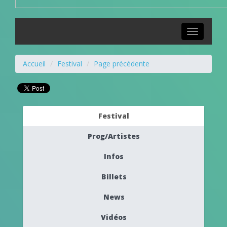
Toggle
navigation
Accueil
Festival
Page précédente
Festival
Prog/Artistes
Infos
Billets
News
Vidéos