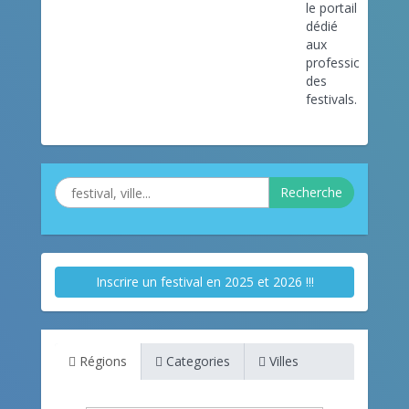
le portail
dédié
aux
professionnels
des
festivals.
Recherche
Inscrire un festival en 2025 et 2026 !!!
Régions
Categories
Villes