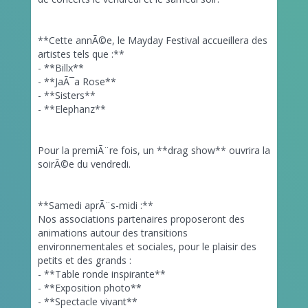
**Cette annÃ©e, le Mayday Festival accueillera des
artistes tels que :**
- **Billx**
- **JaÃ¯a Rose**
- **Sisters**
- **Elephanz**
Pour la premiÃ¨re fois, un **drag show** ouvrira la
soirÃ©e du vendredi.
**Samedi aprÃ¨s-midi :**
Nos associations partenaires proposeront des
animations autour des transitions
environnementales et sociales, pour le plaisir des
petits et des grands :
- **Table ronde inspirante**
- **Exposition photo**
- **Spectacle vivant**