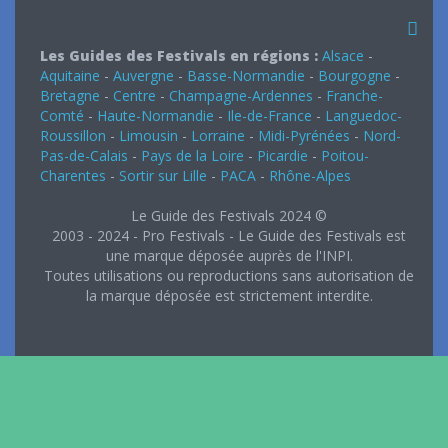
Les Guides des Festivals en régions :
Alsace
-
Aquitaine
-
Auvergne
-
Basse-Normandie
-
Bourgogne
-
Bretagne
-
Centre
-
Champagne-Ardennes
-
Franche-
Comté
-
Haute-Normandie
-
Ile-de-France
-
Languedoc-
Roussillon
-
Limousin
-
Lorraine
-
Midi-Pyrénées
-
Nord-
Pas-de-Calais
-
Pays de la Loire
-
Picardie
-
Poitou-
Charentes
-
Sortir sur Lille
-
PACA
-
Rhône-Alpes
Le Guide des Festivals 2024 ©
2003 - 2024 - Pro Festivals - Le Guide des Festivals est
une marque déposée auprès de l'INPI.
Toutes utilisations ou reproductions sans autorisation de
la marque déposée est strictement interdite.