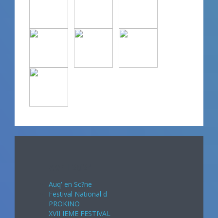
Avril 2024
Auq' en Sc?ne
Festival National d
PROKINO
XVII IEME FESTIVAL