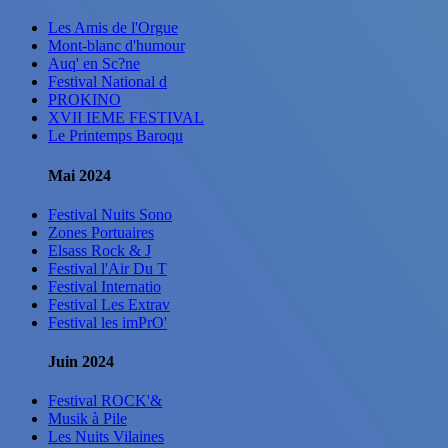
Les Amis de l'Orgue
Mont-blanc d'humour
Auq' en Sc?ne
Festival National d
PROKINO
XVII IEME FESTIVAL
Le Printemps Baroqu
Mai 2024
Festival Nuits Sono
Zones Portuaires
Elsass Rock & J
Festival l'Air Du T
Festival Internatio
Festival Les Extrav
Festival les imPrO'
Juin 2024
Festival ROCK'&
Musik à Pile
Les Nuits Vilaines