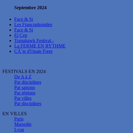
Septembre 2024
Face & Si
Les Francophonides
Face & Si
El Cep
Tomahawk Festival -
La FERME EN RYTHME
CÃ´te d'Opale Freer
FESTIVALS EN 2024
De A à Z
Par disciplines
Par saisons
Par régions
Par villes
Par disciplines
EN VILLES
Paris
Marseille
Lyon