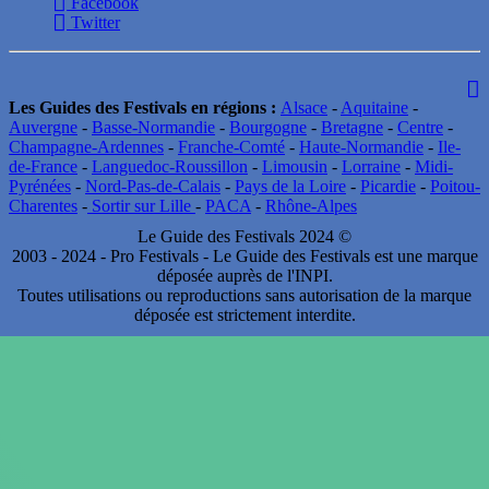
Facebook
Twitter
Les Guides des Festivals en régions :
Alsace
-
Aquitaine
-
Auvergne
-
Basse-Normandie
-
Bourgogne
-
Bretagne
-
Centre
-
Champagne-Ardennes
-
Franche-Comté
-
Haute-Normandie
-
Ile-
de-France
-
Languedoc-Roussillon
-
Limousin
-
Lorraine
-
Midi-
Pyrénées
-
Nord-Pas-de-Calais
-
Pays de la Loire
-
Picardie
-
Poitou-
Charentes
-
Sortir sur Lille
-
PACA
-
Rhône-Alpes
Le Guide des Festivals 2024 ©
2003 - 2024 - Pro Festivals - Le Guide des Festivals est une marque
déposée auprès de l'INPI.
Toutes utilisations ou reproductions sans autorisation de la marque
déposée est strictement interdite.