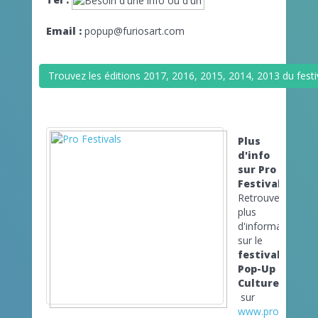
Email :
popup@furiosart.com
Trouvez les éditions 2017, 2016, 2015, 2014, 2013 du festi
Plus
d'info
sur Pro
Festivals
Retrouvez
plus
d'informations
sur le
festival
Pop-Up
Culturel
sur
www.pro-