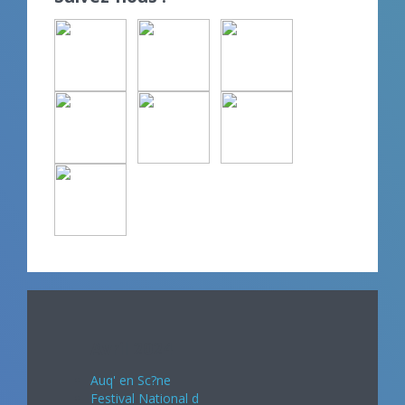
Avril 2024
Auq' en Sc?ne
Festival National d