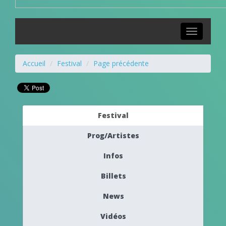
Toggle
navigation
Accueil
Festival
Page précédente
Festival
Prog/Artistes
Infos
Billets
News
Vidéos