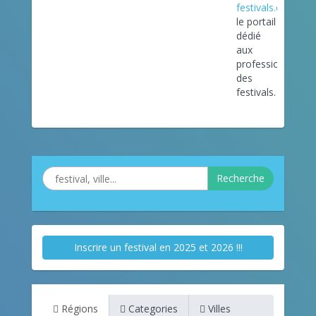
festivals.com
le portail
dédié
aux
professionnels
des
festivals.
Recherche
Inscrire un festival en 2025 et 2026 !!!
Régions
Categories
Villes