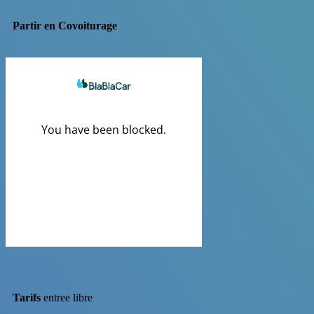
Partir en Covoiturage
Tarifs
entree libre