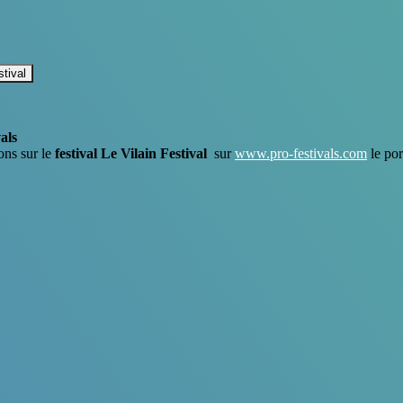
stival
als
ons sur le
festival Le Vilain Festival
sur
www.pro-festivals.com
le por