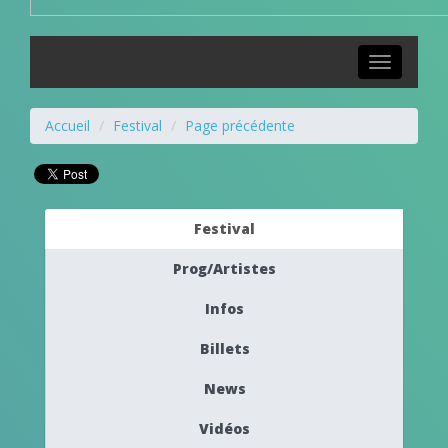
Toggle
navigation
Accueil
Festival
Page précédente
Festival
Prog/Artistes
Infos
Billets
News
Vidéos