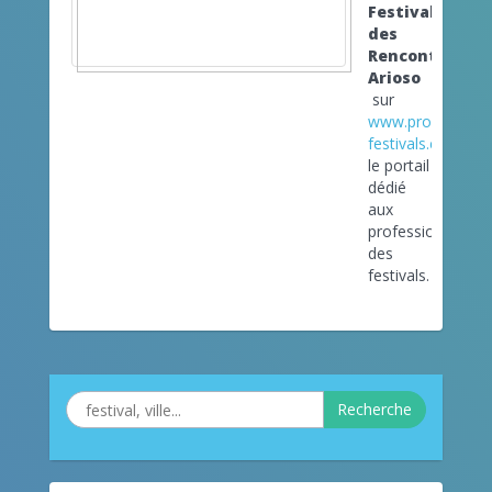
Festival
des
Rencontres
Arioso
sur
www.pro-
festivals.com
le portail
dédié
aux
professionnels
des
festivals.
Recherche