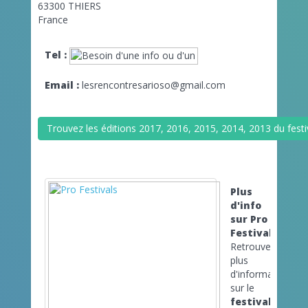
63300 THIERS
France
Tel :
Email :
lesrencontresarioso@gmail.com
Trouvez les éditions 2017, 2016, 2015, 2014, 2013 du festi
Plus
d'info
sur Pro
Festivals
Retrouvez
plus
d'informations
sur le
festival