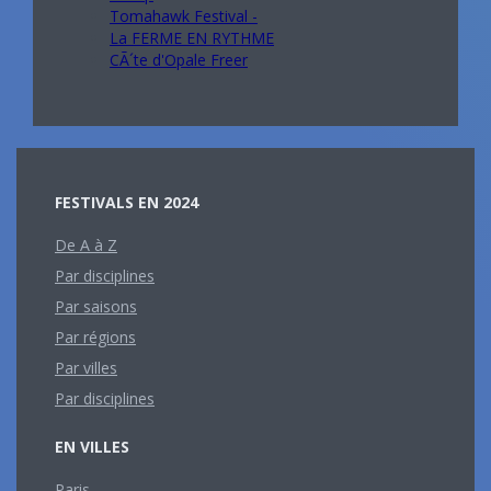
Tomahawk Festival -
La FERME EN RYTHME
CÃ´te d'Opale Freer
FESTIVALS EN 2024
De A à Z
Par disciplines
Par saisons
Par régions
Par villes
Par disciplines
EN VILLES
Paris