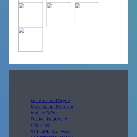
Avril 2024
Les Amis de l'Orgue
Mont-blanc d'humour
Auq' en Sc?ne
Festival National d
PROKINO
XVII IEME FESTIVAL