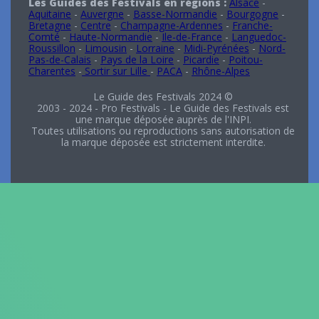
Les Guides des Festivals en régions :
Alsace
-
Aquitaine
-
Auvergne
-
Basse-Normandie
-
Bourgogne
-
Bretagne
-
Centre
-
Champagne-Ardennes
-
Franche-
Comté
-
Haute-Normandie
-
Ile-de-France
-
Languedoc-
Roussillon
-
Limousin
-
Lorraine
-
Midi-Pyrénées
-
Nord-
Pas-de-Calais
-
Pays de la Loire
-
Picardie
-
Poitou-
Charentes
-
Sortir sur Lille
-
PACA
-
Rhône-Alpes
Le Guide des Festivals 2024 ©
2003 - 2024 - Pro Festivals - Le Guide des Festivals est
une marque déposée auprès de l'INPI.
Toutes utilisations ou reproductions sans autorisation de
la marque déposée est strictement interdite.