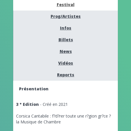
Festival
Prog/Artistes
Infos
Billets
News
Vidéos
Reports
Présentation
3 ° Edition
- Créé en 2021
Corsica Cantabile : f?d?rer toute une r?gion gr?ce ?
la Musique de Chambre