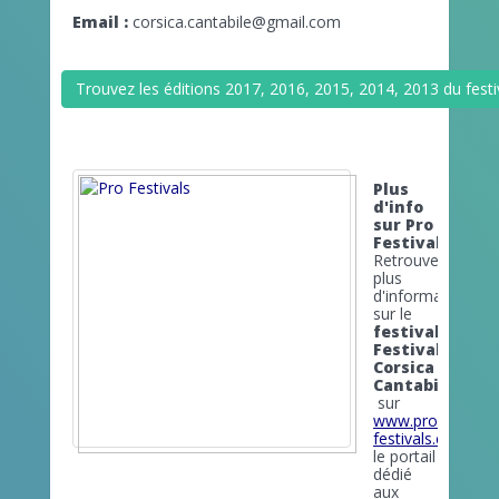
Email :
corsica.cantabile@gmail.com
Trouvez les éditions 2017, 2016, 2015, 2014, 2013 du festiv
Plus
d'info
sur Pro
Festivals
Retrouvez
plus
d'informations
sur le
festival
Festival
Corsica
Cantabile
sur
www.pro-
festivals.com
le portail
dédié
aux