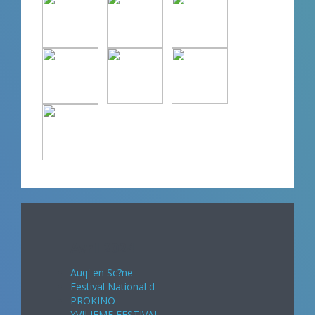
Avril 2024
Auq' en Sc?ne
Festival National d
PROKINO
XVII IEME FESTIVAL