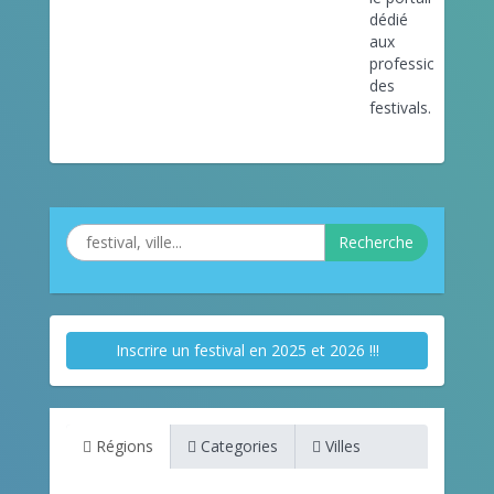
dédié
aux
professionnels
des
festivals.
Recherche
Inscrire un festival en 2025 et 2026 !!!
Régions
Categories
Villes