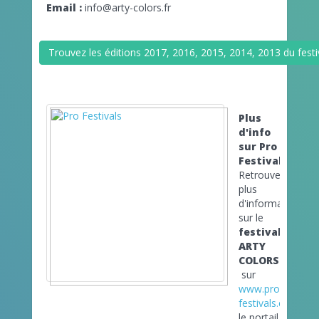
Email :
info@arty-colors.fr
Trouvez les éditions 2017, 2016, 2015, 2014, 2013 du fes
Plus
d'info
sur Pro
Festivals
Retrouvez
plus
d'informations
sur le
festival
ARTY
COLORS
sur
www.pro-
festivals.com
le portail